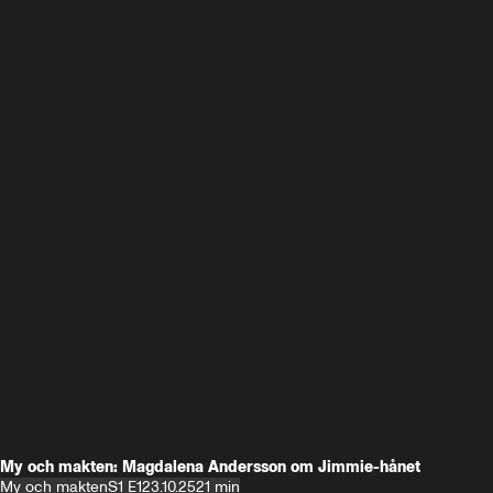
My och makten: Magdalena Andersson om Jimmie-hånet
My och makten
S1 E1
23.10.25
21 min