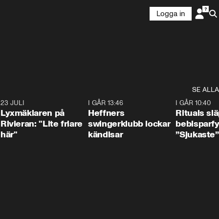
Logga in
SE ALLA
7
23 JULI
2:02
I GÅR 13:46
0:55
I GÅR 10:40
Lyxmäklaren på
Heffners
Rituals sl
Rivieran: "Lite friare
swingerklubb lockar
bebisparf
här"
kändisar
”Sjukaste”