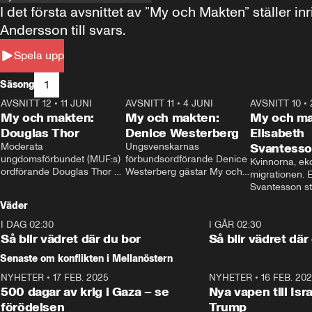
I det första avsnittet av ”My och Makten” ställe
Andersson till svars.
Spela upp
1
Säsong
AVSNITT 12
•
11 JUNI
26:27
AVSNITT 11
•
4 JUNI
23:40
AVSNITT 10
•
My och makten:
My och makten:
My och ma
Douglas Thor
Denice Westerberg
Elisabeth
Moderata 
Ungsvenskarnas 
Svantess
ungdomsförbundet (MUF:s) 
förbundsordförande Denice 
Kvinnorna, ek
ordförande Douglas Thor 
Westerberg gästar My och 
migrationen. E
gästar My och makten. I 
makten. I avsnittet 
Svantesson stäl
avsnittet diskuteras 
diskuteras migrationsfrågan 
när finansmini
Väder
tonårsutvisningarna och hur 
och hur SD ska locka 
Moderaterna ska locka 
kvinnliga väljare. 
I DAG 02:30
1:06
I GÅR 02:30
väljare till valet i höst. 
Så blir vädret där du bor
Så blir vädret där
Senaste om konflikten i Mellanöstern
NYHETER
•
17 FEB. 2025
0:45
NYHETER
•
16 FEB. 20
500 dagar av krig i Gaza – se
Nya vapen till Isr
förödelsen
Trump