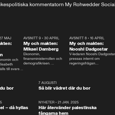
r inrikespolitiska kommentatorn My Rohwedder Soci
27 MAJ
3:51
AVSNITT 9
•
30 APRIL
24:00
AVSNITT 8
•
16 APRIL
25:1
kten:
My och makten:
My och makten:
Mikael Damberg
Nooshi Dadgostar
on
Ekonomin, 
V-ledaren Nooshi Dadgostar
finansministerrollen och 
pressas internt om 
onomin och 
demografikrisen. 
regeringsfrågan.

lisabeth 
Oppositionen ställs till svars 
I Aftonbladets 
ls till svars 
när Socialdemokraternas 
partiledarutfrågning ”My 
stern gästar 
Mikael Damberg gästar My 
och Makten” sätter hon ner 
My och Makten. 
och Makten. 
foten mot kritikerna:

1:06
7 AUGUSTI
1:0
– Vi ställer upp i val. Ska vi 
 du bor
Så blir vädret där du bor
vara med så sitter vi förstås 
25
1:22
NYHETER
•
21 JAN. 2025
0:5
ael – då hyllas
Här återvänder palestinska
fångarna hem