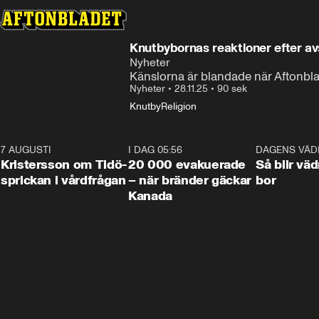
Knutbybornas reaktioner efter avs
Nyheter
Känslorna är blandade när Aftonbla
Nyheter
•
28.11.25
•
90 sek
Knutby
Religion
7 AUGUSTI
0:42
I DAG 05:56
0:38
DAGENS VÄD
Kristersson om Tidö-
20 000 evakuerade
Så blir väd
sprickan i vårdfrågan
– när bränder gäckar
bor
Kanada