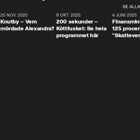
SE ALLA
3
25 NOV. 2025
31:05
8 OKT. 2025
4:29
4 JUNI 2025
Knutby – Vem
200 sekunder –
Finansmin
mördade Alexandra?
Köttfusket: Se hela
125 procent
programmet här
"Skattever
viktig uppg