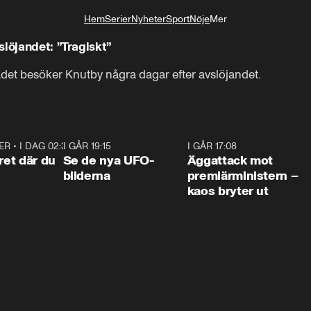
Hem
Serier
Nyheter
Sport
Nöje
Mer
Livsstil
löjandet: ”Tragiskt”
det besöker Knutby några dagar efter avslöjandet.
ER
•
I DAG 02:30
1:06
I GÅR 19:15
0:36
I GÅR 17:08
0:3
ret där du
Se de nya UFO-
Äggattack mot
bilderna
premiärministern –
kaos bryter ut