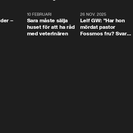
4:24
10 FEBRUARI
4:13
26 NOV. 2025
8:1
der –
Sara måste sälja
Leif GW: ”Har hon
huset för att ha råd
mördat pastor
med veterinären
Fossmos fru? Svar
nej.”