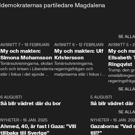
aldemokraternas partiledare Magdalena 
SE ALLA
7
AVSNITT 7
•
19 FEBRUARI
24:30
AVSNITT 6
•
12 FEBRUARI
27:30
AVSNITT 5
•
My och makten:
My och makten: Ulf
My och ma
Simona Mohamsson
Kristersson
Elisabeth
 
Tonårsutvisningarna, skolan 
Tonårsutvisningarna, 
Ringqvist
och och krisen i Liberalerna 
regeringsfrågan och 
Trump, den gr
står i fokus i det sjunde 
matpriserna står i fokus i 
omställningen
avsnittet av ”My och 
det sjätte avsnittet av ”My 
regeringsfråga
makten”. Se när 
och makten”. Se när 
centrum i det 
SE ALLA
Aftonbladets inrikespolitiska 
Aftonbladets inrikespolitiska 
avsnittet av ”
kommentator My 
kommentator My 
6
6 AUGUSTI
1:06
5 AUGUSTI
Makten”. Se nä
Rohwedder ställer 
Rohwedder ställer 
Så blir vädret där du bor
Så blir vädret där
Aftonbladets in
utbildnings- och 
statsminister Ulf Kristersson 
kommentator 
SE ALLA
integrationsminister Simona 
till svars.
Rohwedder stäl
Mohamsson till svars.
Centerpartiets
2
NYHETER
•
16 JAN. 2025
1:01
NYHETER
•
16 JAN. 20
Thand Ring till
Ahmed, 40, är fast i Gaza: ”Vill
Gazaborna: ”Vad s
tillbaka till Sverige”
till?”