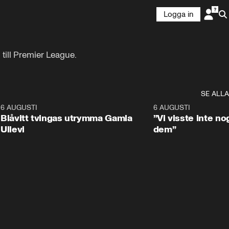
Logga in
 till Premier League.
SE ALLA
7
6 AUGUSTI
0:29
6 AUGUSTI
Blåvitt tvingas utrymma Gamla
”Vi visste inte n
Ullevi
dem”