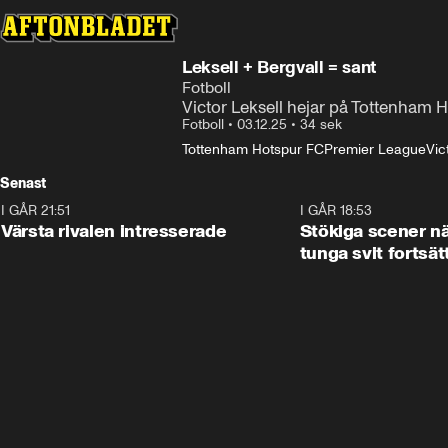
Leksell + Bergvall = sant
Fotboll
Victor Leksell hejar på Tottenham Ho
Fotboll
•
03.12.25
•
34 sek
Tottenham Hotspur FC
Premier League
Vic
Senast
I GÅR 21:51
0:31
I GÅR 18:53
Värsta rivalen intresserade
Stökiga scener nä
tunga svit fortsät