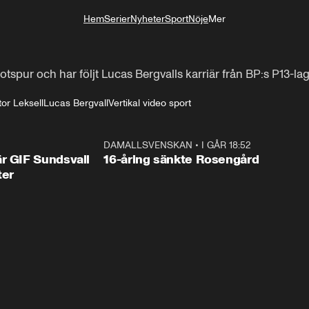
Hem
Serier
Nyheter
Sport
Nöje
Mer
Livsstil
tspur och har följt Lucas Bergvalls karriär från BP:s P13-lag
tor Leksell
Lucas Bergvall
Vertikal video sport
1:44
DAMALLSVENSKAN
•
I GÅR 18:52
0:4
r GIF Sundsvall
16-åring sänkte Rosengård
ter