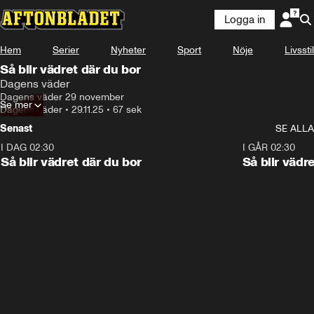
Logga in
Hem
Serier
Nyheter
Sport
Nöje
Livsstil
Så blir vädret där du bor
Dagens väder
Dagens väder 29 november
Se mer
Dagens väder
•
29.11.25
•
67 sek
Senast
SE ALLA
I DAG 02:30
1:06
I GÅR 02:30
Så blir vädret där du bor
Så blir vädr