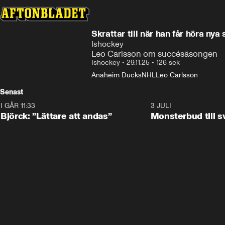
Skrattar till när han får höra n
Ishockey
Leo Carlsson om succésäsongen
Ishockey
•
29.11.25
•
126 sek
Anaheim Ducks
NHL
Leo Carlsson
Senast
I GÅR 11:33
2:08
3 JULI
Björck: ”Lättare att andas”
Monsterbud till 