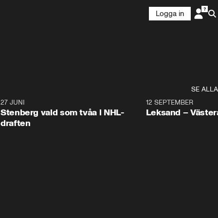
Logga in
SE ALLA
9
27 JUNI
0:49
12 SEPTEMBER
Plus
Stenberg vald som tvåa i NHL-
Leksand – Väster
draften