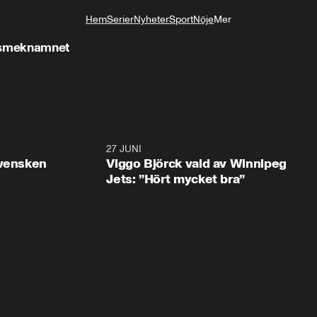
Hem
Serier
Nyheter
Sport
Nöje
Mer
Livsstil
ya smeknamnet
0:30
27 JUNI
0:4
svensken
Viggo Björck vald av Winnipeg
Jets: ”Hört mycket bra”