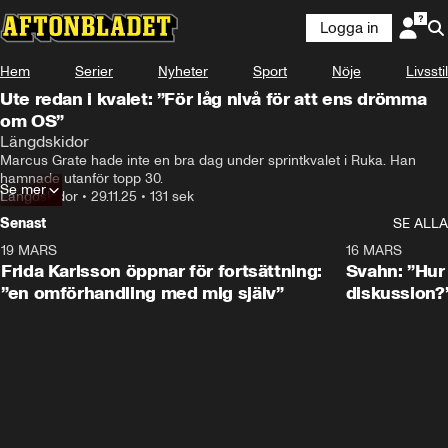
Logga in
Hem
Serier
Nyheter
Sport
Nöje
Livsstil
Ute redan i kvalet: ”För låg nivå för att ens drömma
om OS”
Längdskidor
Marcus Grate hade inte en bra dag under sprintkvalet i Ruka. Han 
hamnade utanför topp 30.
Se mer
Längdskidor
•
29.11.25
•
131 sek
Senast
SE ALLA
19 MARS
0:26
16 MARS
Frida Karlsson öppnar för fortsättning:
Svahn: ”Hur 
”en omförhandling med mig själv”
diskussion?