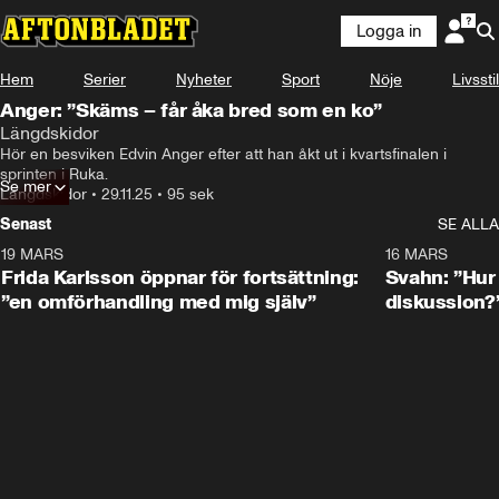
Logga in
Hem
Serier
Nyheter
Sport
Nöje
Livsstil
Anger: ”Skäms – får åka bred som en ko”
Längdskidor
Hör en besviken Edvin Anger efter att han åkt ut i kvartsfinalen i 
sprinten i Ruka.
Se mer
Längdskidor
•
29.11.25
•
95 sek
Senast
SE ALLA
19 MARS
0:26
16 MARS
Frida Karlsson öppnar för fortsättning:
Svahn: ”Hur 
”en omförhandling med mig själv”
diskussion?