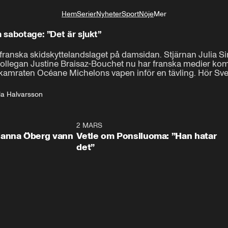
Hem
Serier
Nyheter
Sport
Nöje
Mer
Livsstil
h sabotage: ”Det är sjukt”
franska skidskyttelandslaget på damsidan. Stjärnan Julia Sim
kollegan Justine Braisaz-Bouchet nu har franska medier kom
gkamraten Océane Michelons vapen inför en tävling. Hör Sve
la Halvarsson
0:59
2 MARS
1:0
Hanna Öberg vann
Vetle om Ponsiluoma: ”Han hatar
det”