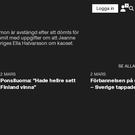
Logga in
on är avstängd efter att dömts för 
mit med uppgifter om att Jeanne 
riges Ella Halvarsson om kaoset.
SE ALLA
7
2 MARS
0:34
2 MARS
Ponsiluoma: ”Hade hellre sett
Förbannelsen på s
Finland vinna”
– Sverige tappad