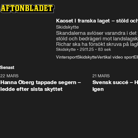
Kaoset i franska laget – stöld oc
Skidskytte
Skandalerna avlöser varandra i det 
stöld och bedrägeri mot landslags
Richar ska ha försökt skruva på la
Skidskytte
•
29.11.25
•
83 sek
Vintersport
Skidskytte
Vertikal video sport
El
Senast
22 MARS
0:55
21 MARS
Hanna Öberg tappade segern –
Svensk succé – 
ledde efter sista skyttet
igen