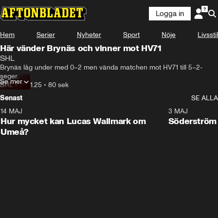
Logga in
Hem
Serier
Nyheter
Sport
Nöje
Livsstil
Här vänder Brynäs och vinner mot HV71
SHL
Brynäs låg under med 0–2 men vända matchen mot HV71 till 5–2-
seger.
Se mer
SHL
•
29.11.25
•
80 sek
Senast
SE ALLA
14 MAJ
1:18
3 MAJ
Plus
Hur mycket kan Lucas Wallmark om
Söderström
Umeå?