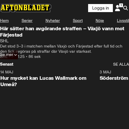
Logga in
Hem
Serier
Nyheter
Sport
Nöje
Livsstil
Här sätter han avgörande straffen – Växjö vann mot
Färjestad
SHL
Det stod 3–3 i matchen mellan Växjö och Färjestad efter full tid och 
den fick avgöras på straffar där Växjö var starkast.
Se mer
SHL
•
29.11.25
•
86 sek
Senast
SE ALLA
14 MAJ
1:18
3 MAJ
Plus
Hur mycket kan Lucas Wallmark om
Söderström
Umeå?