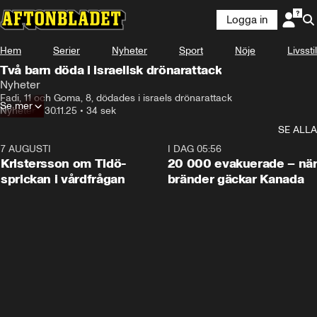
Logga in
Hem
Serier
Nyheter
Sport
Nöje
Livsstil
Två barn döda i israelisk drönarattack
Nyheter
Fadi, 11 och Goma, 8, dödades i israels drönarattack
Se mer
Nyheter
•
30.11.25
•
34 sek
SE ALLA
7 AUGUSTI
0:42
I DAG 05:56
Kristersson om Tidö-
20 000 evakuerade – nä
sprickan i vårdfrågan
bränder gäckar Kanada