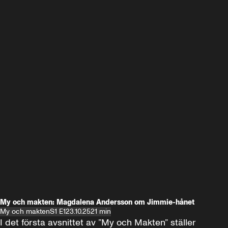
My och makten: Magdalena Andersson om Jimmie-hånet
My och makten
S1 E1
23.10.25
21 min
I det första avsnittet av ”My och Makten” ställer 