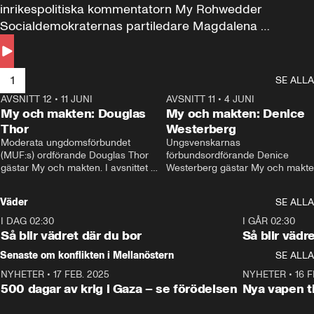
inrikespolitiska kommentatorn My Rohwedder 
Socialdemokraternas partiledare Magdalena 
Andersson till svars.
1
SE ALLA
AVSNITT 12
•
11 JUNI
26:27
AVSNITT 11
•
4 JUNI
2
My och makten: Douglas
My och makten: Denice
Thor
Westerberg
Moderata ungdomsförbundet 
Ungsvenskarnas 
(MUF:s) ordförande Douglas Thor 
förbundsordförande Denice 
gästar My och makten. I avsnittet 
Westerberg gästar My och makten.
diskuteras tonårsutvisningarna och 
avsnittet diskuteras migrationsfrå
hur Moderaterna ska locka väljare till 
och hur SD ska locka kvinnliga 
Väder
SE ALLA
valet i höst. 
väljare. 
I DAG 02:30
1:06
I GÅR 02:30
Så blir vädret där du bor
Så blir vädr
Senaste om konflikten i Mellanöstern
SE ALLA
NYHETER
•
17 FEB. 2025
0:45
NYHETER
•
16 F
500 dagar av krig i Gaza – se förödelsen
Nya vapen ti