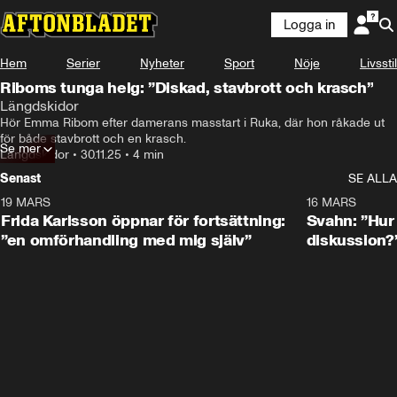
Logga in
Hem
Serier
Nyheter
Sport
Nöje
Livsstil
Riboms tunga helg: ”Diskad, stavbrott och krasch”
Längdskidor
Hör Emma Ribom efter damerans masstart i Ruka, där hon råkade ut 
för både stavbrott och en krasch.
Se mer
Längdskidor
•
30.11.25
•
4 min
Senast
SE ALLA
19 MARS
0:26
16 MARS
Frida Karlsson öppnar för fortsättning:
Svahn: ”Hur 
”en omförhandling med mig själv”
diskussion?