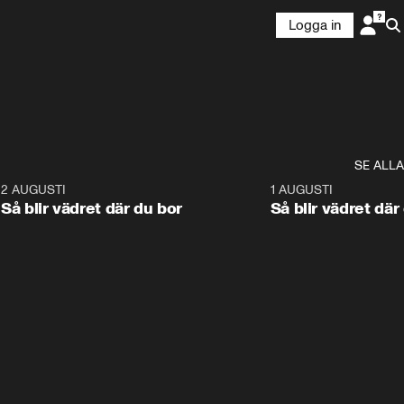
Logga in
SE ALLA
6
2 AUGUSTI
1:06
1 AUGUSTI
Så blir vädret där du bor
Så blir vädret där