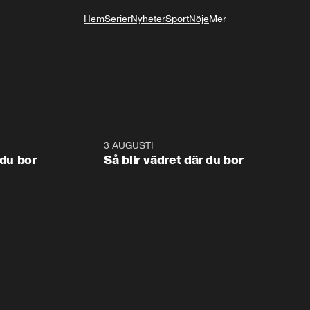
Hem
Serier
Nyheter
Sport
Nöje
Mer
Livsstil
1:06
3 AUGUSTI
1:0
 du bor
Så blir vädret där du bor