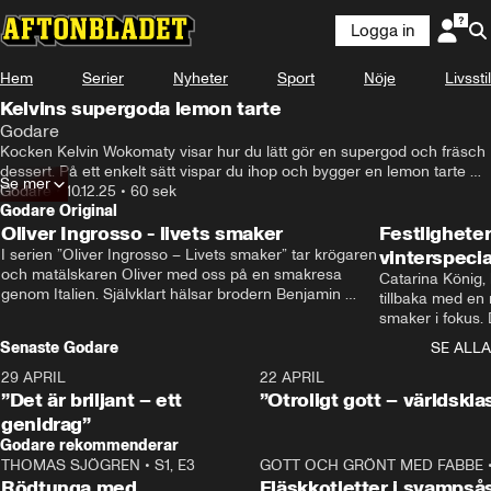
Logga in
Hem
Serier
Nyheter
Sport
Nöje
Livsstil
Kelvins supergoda lemon tarte
Godare
Kocken Kelvin Wokomaty visar hur du lätt gör en supergod och fräsch 
dessert. På ett enkelt sätt vispar du ihop och bygger en lemon tarte 
Se mer
som imponerar.
Godare
•
10.12.25
•
60 sek
Godare Original
Oliver Ingrosso - livets smaker
Festlighete
I serien ”Oliver Ingrosso – Livets smaker” tar krögaren 
vinterspecia
och matälskaren Oliver med oss på en smakresa 
Catarina König, 
genom Italien. Självklart hälsar brodern Benjamin 
tillbaka med en
Ingrosso på i Rom.
smaker i fokus. D
julfavoriter och 
Senaste Godare
SE ALLA
succé.
29 APRIL
0:50
22 APRIL
”Det är briljant – ett
”Otroligt gott – världskla
genidrag”
Godare rekommenderar
THOMAS SJÖGREN
•
S1, E3
13:56
GOTT OCH GRÖNT MED FABBE
Rödtunga med
Fläskkotletter i svampså