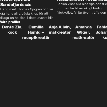
Sandefjordssås
Fabian visar alla sina tips och tric
hur man får till en riktigt härlig 
Häng med Thomas Sjögren och lär 
fläskkotlett. Vi får även träffa den 
dig hans allra bästa knep för att 
före detta schlagerkungen Fredrik
tillaga en hel fisk. I detta avsnitt blir 
som lämnat stan och sadlat om till
Våra profiler
de helstekt rödtunga med 
grisbonde på Gotland.
sandefjordssås och en magisk sallad 
Dante Zia,
Camilla
Anja Allvin,
Amanda
Fabia
på pepparrot och äpple.
kock
Hamid –
matkreatör
Wiger,
Joha
receptkreatör
matkreatör
k