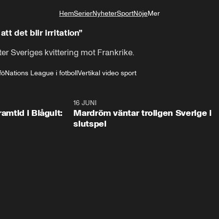
Hem
Serier
Nyheter
Sport
Nöje
Mer
Livsstil
tt det blir irritation”
ter Sveriges kvittering mot Frankrike.
fö
Nations League i fotboll
Vertikal video sport
0:24
16 JUNI
0:2
ramtid i Blågult:
Mardröm väntar troligen Sverige i
slutspel