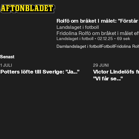
Rolfö om bråket i målet: ”Förstår a
Landslaget i fotboll
Fridolina Rolfö om bråket i målet ef
Landslaget i fotboll
•
02.12.25
•
69 sek
Damlandslaget i fotboll
Fotboll
Fridolina Rol
Senast
1 JULI
0:30
29 JUNI
Potters löfte till Sverige: ”Ja...”
Victor Lindelöfs f
”Vi får se...”