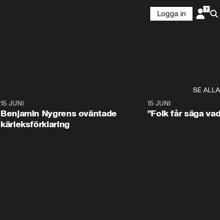
Logga in
SE ALLA
9
15 JUNI
0:22
15 JUNI
Benjamin Nygrens oväntade
”Folk får säga vad
kärleksförklaring