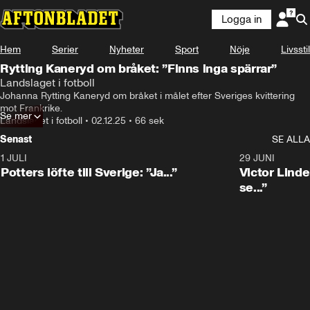
Logga in
Hem
Serier
Nyheter
Sport
Nöje
Livsstil
Rytting Kaneryd om bråket: ”Finns inga spärrar”
Landslaget i fotboll
Johanna Rytting Kaneryd om bråket i målet efter Sveriges kvittering 
mot Frankrike.
Se mer
Landslaget i fotboll
•
02.12.25
•
66 sek
Senast
SE ALLA
1 JULI
0:30
29 JUNI
Potters löfte till Sverige: ”Ja...”
Victor Lindel
se...”