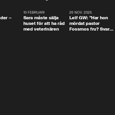
4:24
10 FEBRUARI
4:13
26 NOV. 2025
8:1
der –
Sara måste sälja
Leif GW: ”Har hon
huset för att ha råd
mördat pastor
med veterinären
Fossmos fru? Svar
nej.”