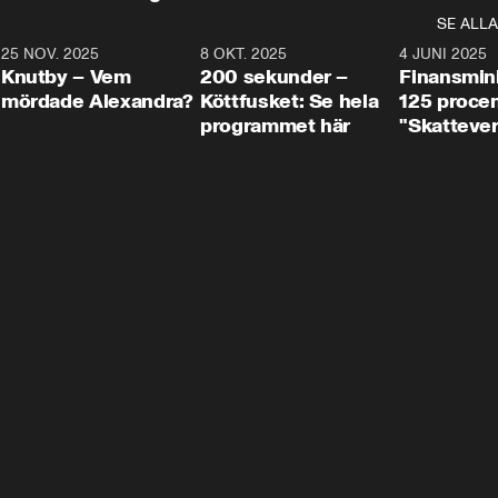
SE ALLA
3
25 NOV. 2025
31:05
8 OKT. 2025
4:29
4 JUNI 2025
Knutby – Vem
200 sekunder –
Finansmin
mördade Alexandra?
Köttfusket: Se hela
125 procent
programmet här
"Skattever
viktig uppg