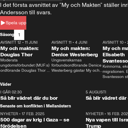
I det första avsnittet av ”My och Makten” ställe
Andersson till svars.
Spela upp
1
Säsong
AVSNITT 12
•
11 JUNI
26:27
AVSNITT 11
•
4 JUNI
23:40
AVSNITT 10
•
My och makten:
My och makten:
My och ma
Douglas Thor
Denice Westerberg
Elisabeth
Moderata 
Ungsvenskarnas 
Svantess
ungdomsförbundet (MUF:s) 
förbundsordförande Denice 
Kvinnorna, ek
ordförande Douglas Thor 
Westerberg gästar My och 
migrationen. E
gästar My och makten. I 
makten. I avsnittet 
Svantesson stäl
avsnittet diskuteras 
diskuteras migrationsfrågan 
när finansmini
Väder
tonårsutvisningarna och hur 
och hur SD ska locka 
Moderaterna ska locka 
kvinnliga väljare. 
I GÅR 02:30
1:06
5 AUGUSTI
väljare till valet i höst. 
Så blir vädret där du bor
Så blir vädret där
Senaste om konflikten i Mellanöstern
NYHETER
•
17 FEB. 2025
0:45
NYHETER
•
16 FEB. 20
500 dagar av krig i Gaza – se
Nya vapen till Isr
förödelsen
Trump