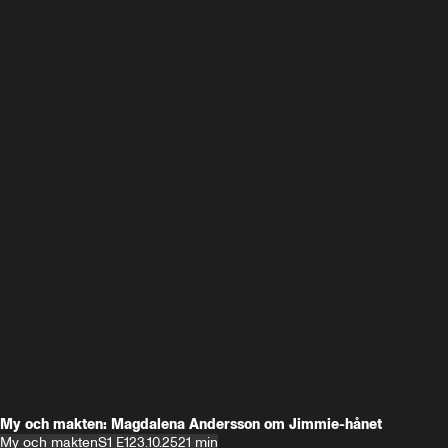
My och makten: Magdalena Andersson om Jimmie-hånet
My och makten
S1 E1
23.10.25
21 min