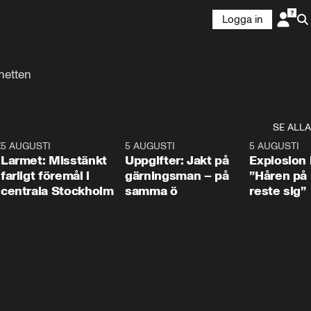
Logga in
netten
SE ALLA
:30
6
5 AUGUSTI
0:35
5 AUGUSTI
0:33
5 AUGUSTI
Larmet: Misstänkt
Uppgifter: Jakt på
Explosion 
farligt föremål i
gärningsman – på
”Håren på
centrala Stockholm
samma ö
reste sig”