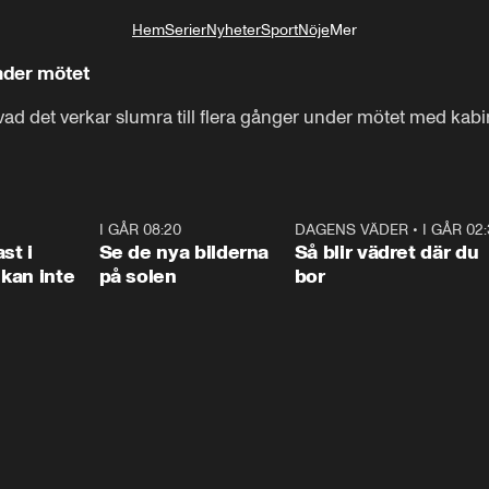
Hem
Serier
Nyheter
Sport
Nöje
Mer
Livsstil
under mötet
d det verkar slumra till flera gånger under mötet med kabi
1:26
I GÅR 08:20
0:31
DAGENS VÄDER
•
I GÅR 02
1:0
st i
Se de nya bilderna
Så blir vädret där du
kan inte
på solen
bor