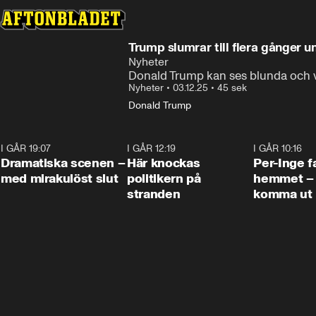
Trump slumrar till flera gånger 
Nyheter
Donald Trump kan ses blunda och va
Nyheter
•
03.12.25
•
45 sek
Donald Trump
I GÅR 19:07
0:42
I GÅR 12:19
0:45
I GÅR 10:16
Dramatiska scenen –
Här knockas
Per-Inge fa
med mirakulöst slut
politikern på
hemmet – 
stranden
komma ut