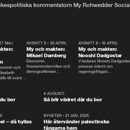
r inrikespolitiska kommentatorn My Rohwedder Soci
27 MAJ
3:51
AVSNITT 9
•
30 APRIL
24:00
AVSNITT 8
•
16 APRIL
25:1
kten:
My och makten:
My och makten:
Mikael Damberg
Nooshi Dadgostar
on
Ekonomin, 
V-ledaren Nooshi Dadgostar
finansministerrollen och 
pressas internt om 
onomin och 
demografikrisen. 
regeringsfrågan.

lisabeth 
Oppositionen ställs till svars 
I Aftonbladets 
ls till svars 
när Socialdemokraternas 
partiledarutfrågning ”My 
stern gästar 
Mikael Damberg gästar My 
och Makten” sätter hon ner 
My och Makten. 
och Makten. 
foten mot kritikerna:

1:06
4 AUGUSTI
1:0
– Vi ställer upp i val. Ska vi 
 du bor
Så blir vädret där du bor
vara med så sitter vi förstås 
25
1:22
NYHETER
•
21 JAN. 2025
0:5
ael – då hyllas
Här återvänder palestinska
fångarna hem