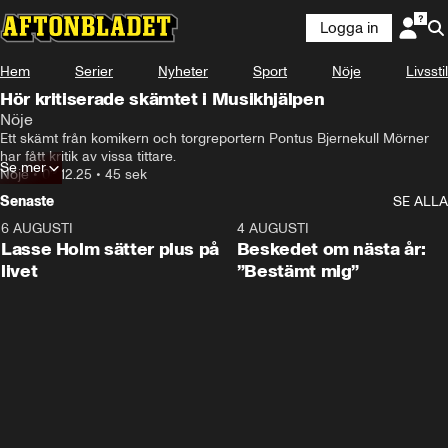
Logga in
Hem
Serier
Nyheter
Sport
Nöje
Livsstil
Hör kritiserade skämtet i Musikhjälpen
Nöje
Ett skämt från komikern och torgreportern Pontus Bjernekull Mörner 
har fått kritik av vissa tittare.
Se mer
Nöje
•
03.12.25
•
45 sek
Senaste
SE ALLA
6 AUGUSTI
1:04
4 AUGUSTI
Lasse Holm sätter plus på
Beskedet om nästa år:
livet
”Bestämt mig”