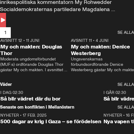
inrikespolitiska kommentatorn My Rohwedder 
Socialdemokraternas partiledare Magdalena 
Andersson till svars.
1
SE ALLA
AVSNITT 12
•
11 JUNI
26:27
AVSNITT 11
•
4 JUNI
2
My och makten: Douglas
My och makten: Denice
Thor
Westerberg
Moderata ungdomsförbundet 
Ungsvenskarnas 
(MUF:s) ordförande Douglas Thor 
förbundsordförande Denice 
gästar My och makten. I avsnittet 
Westerberg gästar My och makten.
diskuteras tonårsutvisningarna och 
avsnittet diskuteras migrationsfrå
hur Moderaterna ska locka väljare till 
och hur SD ska locka kvinnliga 
Väder
SE ALLA
valet i höst. 
väljare. 
I DAG 02:30
1:06
I GÅR 02:30
Så blir vädret där du bor
Så blir vädr
Senaste om konflikten i Mellanöstern
SE ALLA
NYHETER
•
17 FEB. 2025
0:45
NYHETER
•
16 F
500 dagar av krig i Gaza – se förödelsen
Nya vapen ti