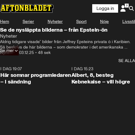
Logga in
Hem
Serier
Nyheter
Sport
Nöje
Livsstil
Se de nysläppta bilderna – från Epstein-ön
Nyheter
Aldrig tidigare visade” bilder från Jeffrey Epsteins privata ö i Karibien.

Så beskrivs de här bilderna – som demokrater i det amerikanska 
Se mer
representanthusets tillsynskommitté släppte under onsdagen.
Nyheter
•
03.12.25
•
48 sek
SE ALLA
I DAG 19:07
0:45
I DAG 15:23
Här somnar programledaren
Albert, 8, besteg
– i sändning
Kebnekaise – vill högre