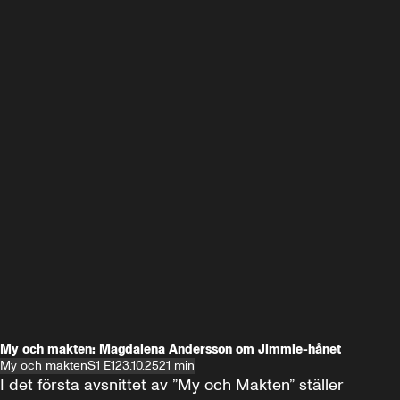
My och makten: Magdalena Andersson om Jimmie-hånet
My och makten
S1 E1
23.10.25
21 min
I det första avsnittet av ”My och Makten” ställer 