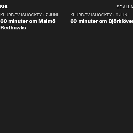
SHL
SE ALLA
KLUBB-TV ISHOCKEY
•
7 JUNI
1:02:53
KLUBB-TV ISHOCKEY
•
6 JUNI
1:0
Plus
60 minuter om Malmö
60 minuter om Björklöve
Redhawks