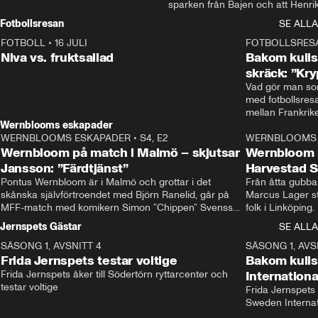
sparken från Bajen och att Henrik
Rydström tar över
Fotbollsresan
SE ALLA
FOTBOLL
•
16 JULI
0:44
FOTBOLLSRES
Niva vs. fruktsallad
Bakom kulis
skräck: ”Kry
Vad gör man som
med fotbollsres
Wernblooms eskapader
WERNBLOOMS ESKAPADER
•
S4, E2
38:23
WERNBLOOMS 
Wernbloom på match i Malmö – skjutsar
Wernbloom 
Jansson: ”Färdtjänst”
Harvestad 
Pontus Wernbloom är i Malmö och grottar i det 
Från åtta gubbar 
skånska självförtroendet med Björn Ranelid, går på 
Marcus Lager sta
MFF-match med komikern Simon ”Chippen” Svensson 
folk i Linköping
och hjälper skadade stjärnbacken Pontus Jansson 
och Wernbloom kl
Jernspets Gästar
SE ALLA
hem. 
SÄSONG 1, AVSNITT 4
13:37
SÄSONG 1, AVS
Frida Jernspets testar voltige
Bakom kuli
Frida Jernspets åker till Södertörn ryttarcenter och 
Internation
testar voltige
Frida Jernspets 
Sweden Interna