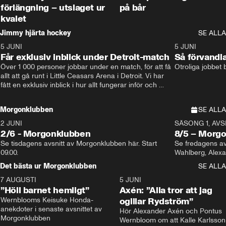
förlängning – utslaget ur
på bår
kvalet
Jimmy hjärta hockey
SE ALLA
5 JUNI
11:14
5 JUNI
Får exklusiv inblick under Detroit-match
Så förvandl
Över 1 000 personer jobbar under en match, för att få 
Otroliga jobbet
allt att gå runt i Little Ceasars Arena i Detroit. Vi har 
fått en exklusiv inblick i hur allt fungerar inför och 
under match i världens bästa hockeyliga
Morgonklubben
SE ALLA
2 JUNI
SÄSONG 1, AVSN
2/6 - Morgonklubben
8/5 – Morg
Se tisdagens avsnitt av Morgonklubben här. Start 
Se fredagens av
09.00. 
Det bästa ur Morgonklubben
SE ALLA
7 AUGUSTI
1:14
5 JUNI
”Höll barnet hemligt”
Axén: ”Alla tror att jag
Wernblooms Keisuke Honda-
ogillar Rydström”
anekdoter i senaste avsnittet av 
Hör Alexander Axén och Pontus 
Morgonklubben
Wernbloom om att Kalle Karlsson 