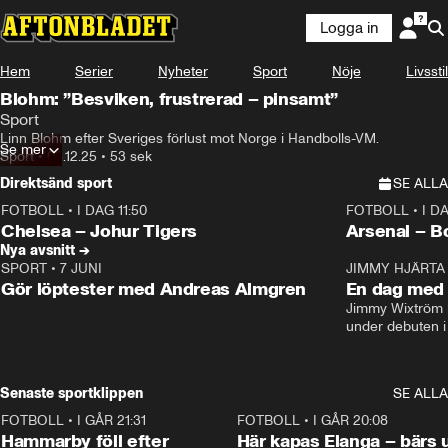
Logga in
Hem
Serier
Nyheter
Sport
Nöje
Livsstil
Blohm: ”Besviken, frustrerad – pinsamt”
Sport
Linn Blohm efter Sveriges förlust mot Norge i Handbolls-VM.
Se mer
Sport
•
03.12.25
•
53 sek
Direktsänd sport
SE ALLA
FOTBOLL
•
I DAG 11:50
FOTBOLL
•
I D
Plus
Plus
Chelsea – Johur Tigers
Arsenal – B
Nya avsnitt →
SPORT
•
7 JUNI
16:36
JIMMY HJÄRTA
Gör löptester med Andreas Almgren
En dag med 
Jimmy Wixtröm 
under debuten i
Senaste sportklippen
SE ALLA
FOTBOLL
•
I GÅR 21:31
1:28
FOTBOLL
•
I GÅR 20:08
Hammarby föll efter
Här kapas Elanga – bärs 