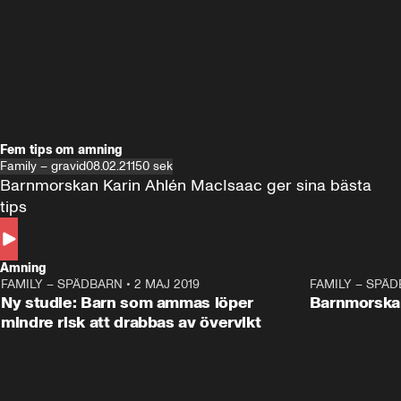
Fem tips om amning
Family – gravid
08.02.21
150 sek
Barnmorskan Karin Ahlén MacIsaac ger sina bästa 
tips 
Amning
FAMILY – SPÄDBARN
•
2 MAJ 2019
0:35
FAMILY – SPÄ
Ny studie: Barn som ammas löper
Barnmorskan
mindre risk att drabbas av övervikt