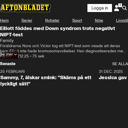
Logga in
Hem
Serier
Nyheter
Sport
Nöje
Livsstil
Elliott föddes med Down syndrom trots negativt
NIPT-test
Family
Föräldrarna Nora och Victor tog ett NIPT-test som visade att deras 
barn Elliott inte hade kromosomavvikelser. Han diagnostiserades med 
Se mer
Downs syndrom efter födseln.  

Family
•
07.12.25
•
75 sek
Senaste
SE ALLA
Diagnosen kom som en chock, men föräldrarna har nu accepterat 
situationen och känner en djup kärlek till Elliott.
25 FEBRUARI
0:59
31 DEC. 2025
Sammy, 7, älskar smink: ”Skäms på ett
Jessica ga
lyckligt sätt”