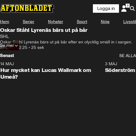
Logga in
Hem
Serier
Nyheter
Sport
Nöje
Livsstil
Oskar Ståhl Lyrenäs bärs ut på bår
SHL
Oskar Ståhl Lyrenäs bärs ut på bår efter en olycklig smäll in i sargen.
Se mer
SHL
•
04.12.25
•
25 sek
Senast
SE ALLA
14 MAJ
1:18
3 MAJ
Plus
Hur mycket kan Lucas Wallmark om
Söderström
Umeå?