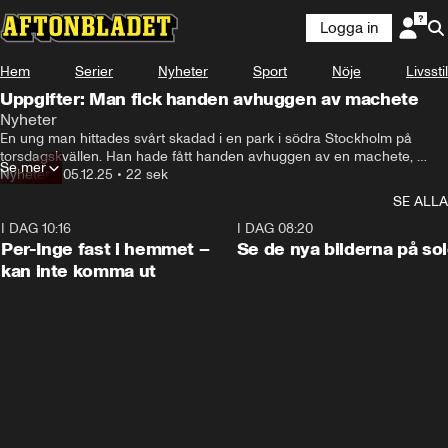
Logga in
Hem
Serier
Nyheter
Sport
Nöje
Livsstil
Uppgifter: Man fick handen avhuggen av machete
Nyheter
En ung man hittades svårt skadad i en park i södra Stockholm på 
torsdagskvällen. Han hade fått handen avhuggen av en machete, 
Se mer
enligt uppgifter till Aftonbladet. Han ska även haft skador på bland 
Nyheter
•
05.12.25
•
22 sek
annat armar, ben och tunga.

SE ALLA
Personer som är inblandade tros tillhöra ett kriminellt nätverk i 
Stockholmsområdet som är lojalt mot Foxtrotnätverket samt ett annat 
I DAG 10:16
1:26
I DAG 08:20
nätverk som i sin tur har kopplingar till Dalennätverket, uppger källor.
Per-Inge fast i hemmet –
Se de nya bilderna på so
kan inte komma ut