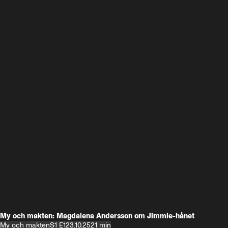
My och makten: Magdalena Andersson om Jimmie-hånet
My och makten
S1 E1
23.10.25
21 min