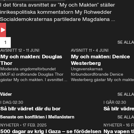
I det första avsnittet av ”My och Makten” ställer 
inrikespolitiska kommentatorn My Rohwedder 
Socialdemokraternas partiledare Magdalena 
Andersson till svars.
1
SE ALLA
AVSNITT 12
•
11 JUNI
26:27
AVSNITT 11
•
4 JUNI
2
My och makten: Douglas
My och makten: Denice
Thor
Westerberg
Moderata ungdomsförbundet 
Ungsvenskarnas 
(MUF:s) ordförande Douglas Thor 
förbundsordförande Denice 
gästar My och makten. I avsnittet 
Westerberg gästar My och makten.
diskuteras tonårsutvisningarna och 
avsnittet diskuteras migrationsfrå
hur Moderaterna ska locka väljare till 
och hur SD ska locka kvinnliga 
Väder
SE ALLA
valet i höst. 
väljare. 
I DAG 02:30
1:06
I GÅR 02:30
Så blir vädret där du bor
Så blir vädr
Senaste om konflikten i Mellanöstern
SE ALLA
NYHETER
•
17 FEB. 2025
0:45
NYHETER
•
16 F
500 dagar av krig i Gaza – se förödelsen
Nya vapen ti