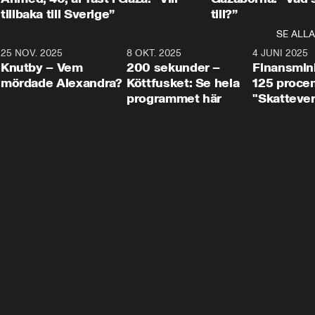
tillbaka till Sverige”
till?”
SE ALLA
3
25 NOV. 2025
31:05
8 OKT. 2025
4:29
4 JUNI 2025
Knutby – Vem
200 sekunder –
Finansmin
mördade Alexandra?
Köttfusket: Se hela
125 procent
programmet här
"Skattever
viktig uppg