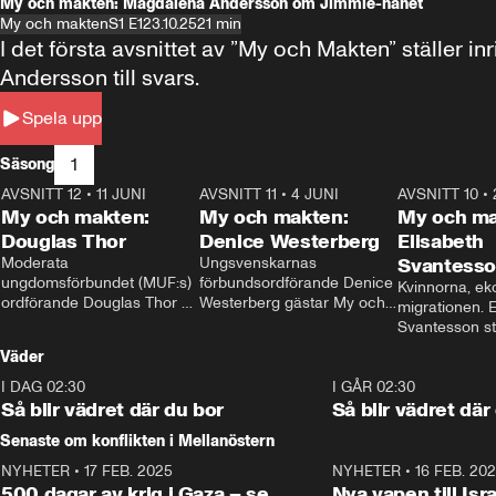
My och makten: Magdalena Andersson om Jimmie-hånet
My och makten
S1 E1
23.10.25
21 min
I det första avsnittet av ”My och Makten” ställe
Andersson till svars.
Spela upp
1
Säsong
AVSNITT 12
•
11 JUNI
26:27
AVSNITT 11
•
4 JUNI
23:40
AVSNITT 10
•
My och makten:
My och makten:
My och ma
Douglas Thor
Denice Westerberg
Elisabeth
Moderata 
Ungsvenskarnas 
Svantess
ungdomsförbundet (MUF:s) 
förbundsordförande Denice 
Kvinnorna, ek
ordförande Douglas Thor 
Westerberg gästar My och 
migrationen. E
gästar My och makten. I 
makten. I avsnittet 
Svantesson stäl
avsnittet diskuteras 
diskuteras migrationsfrågan 
när finansmini
Väder
tonårsutvisningarna och hur 
och hur SD ska locka 
Moderaterna ska locka 
kvinnliga väljare. 
I DAG 02:30
1:06
I GÅR 02:30
väljare till valet i höst. 
Så blir vädret där du bor
Så blir vädret där
Senaste om konflikten i Mellanöstern
NYHETER
•
17 FEB. 2025
0:45
NYHETER
•
16 FEB. 20
500 dagar av krig i Gaza – se
Nya vapen till Isr