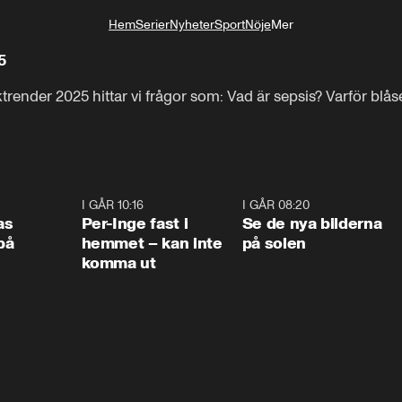
Hem
Serier
Nyheter
Sport
Nöje
Mer
Livsstil
5
trender 2025 hittar vi frågor som: Vad är sepsis? Varför blås
0:45
I GÅR 10:16
1:26
I GÅR 08:20
0:3
as
Per-Inge fast i
Se de nya bilderna
på
hemmet – kan inte
på solen
komma ut