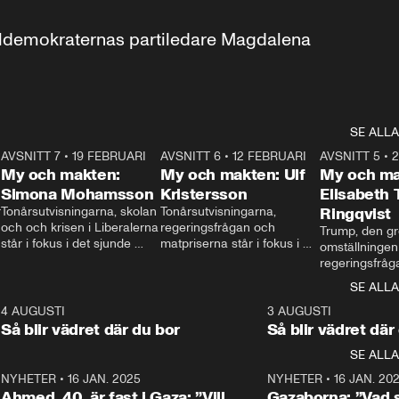
aldemokraternas partiledare Magdalena 
SE ALLA
7
AVSNITT 7
•
19 FEBRUARI
24:30
AVSNITT 6
•
12 FEBRUARI
27:30
AVSNITT 5
•
My och makten:
My och makten: Ulf
My och ma
Simona Mohamsson
Kristersson
Elisabeth
 
Tonårsutvisningarna, skolan 
Tonårsutvisningarna, 
Ringqvist
och och krisen i Liberalerna 
regeringsfrågan och 
Trump, den gr
står i fokus i det sjunde 
matpriserna står i fokus i 
omställningen
avsnittet av ”My och 
det sjätte avsnittet av ”My 
regeringsfråga
makten”. Se när 
och makten”. Se när 
centrum i det 
SE ALLA
Aftonbladets inrikespolitiska 
Aftonbladets inrikespolitiska 
avsnittet av ”
kommentator My 
kommentator My 
6
4 AUGUSTI
1:06
3 AUGUSTI
Makten”. Se nä
Rohwedder ställer 
Rohwedder ställer 
Så blir vädret där du bor
Så blir vädret där
Aftonbladets in
utbildnings- och 
statsminister Ulf Kristersson 
kommentator 
SE ALLA
integrationsminister Simona 
till svars.
Rohwedder stäl
Mohamsson till svars.
Centerpartiets
2
NYHETER
•
16 JAN. 2025
1:01
NYHETER
•
16 JAN. 20
Thand Ring till
Ahmed, 40, är fast i Gaza: ”Vill
Gazaborna: ”Vad s