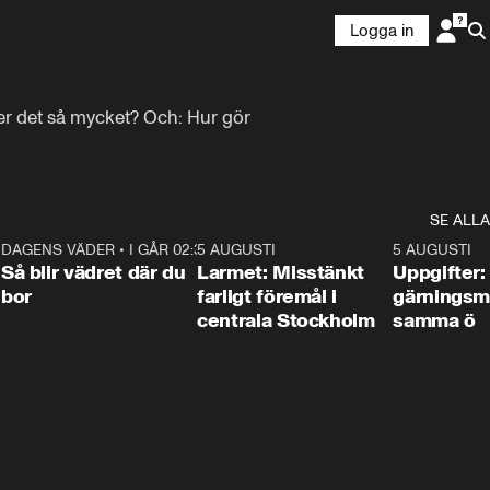
Logga in
er det så mycket? Och: Hur gör 
SE ALLA
1
DAGENS VÄDER
•
I GÅR 02:30
1:06
5 AUGUSTI
0:35
5 AUGUSTI
Så blir vädret där du
Larmet: Misstänkt
Uppgifter:
bor
farligt föremål i
gärningsm
centrala Stockholm
samma ö