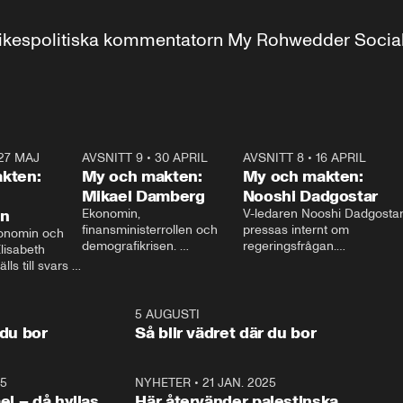
r inrikespolitiska kommentatorn My Rohwedder Soci
27 MAJ
3:51
AVSNITT 9
•
30 APRIL
24:00
AVSNITT 8
•
16 APRIL
25:1
kten:
My och makten:
My och makten:
Mikael Damberg
Nooshi Dadgostar
on
Ekonomin, 
V-ledaren Nooshi Dadgostar
finansministerrollen och 
pressas internt om 
onomin och 
demografikrisen. 
regeringsfrågan.

lisabeth 
Oppositionen ställs till svars 
I Aftonbladets 
ls till svars 
när Socialdemokraternas 
partiledarutfrågning ”My 
stern gästar 
Mikael Damberg gästar My 
och Makten” sätter hon ner 
My och Makten. 
och Makten. 
foten mot kritikerna:

1:06
5 AUGUSTI
1:0
– Vi ställer upp i val. Ska vi 
 du bor
Så blir vädret där du bor
vara med så sitter vi förstås 
25
1:22
NYHETER
•
21 JAN. 2025
0:5
ael – då hyllas
Här återvänder palestinska