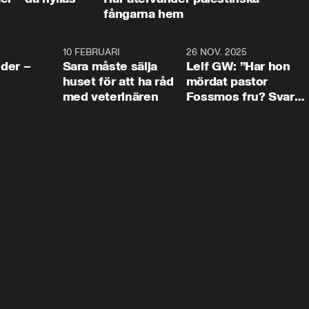
fångarna hem
4:24
10 FEBRUARI
4:13
26 NOV. 2025
8:1
der –
Sara måste sälja
Leif GW: ”Har hon
huset för att ha råd
mördat pastor
med veterinären
Fossmos fru? Svar
nej.”