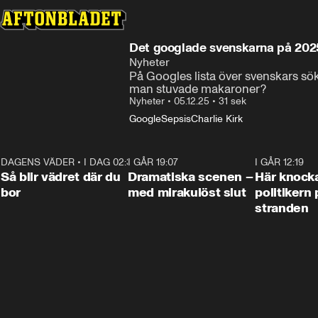
Det googlade svenskarna på 202
Nyheter
På Googles lista över svenskars sök
man stuvade makaroner?
Nyheter
•
05.12.25
•
31 sek
Google
Sepsis
Charlie Kirk
DAGENS VÄDER
•
I DAG 02:30
1:06
I GÅR 19:07
0:42
I GÅR 12:19
Så blir vädret där du
Dramatiska scenen –
Här knock
bor
med mirakulöst slut
politikern 
stranden