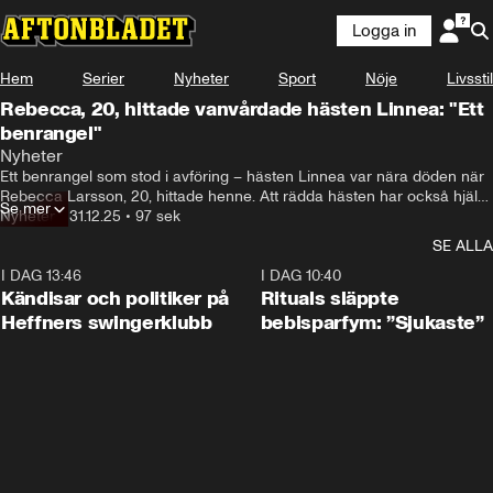
Logga in
Hem
Serier
Nyheter
Sport
Nöje
Livsstil
Rebecca, 20, hittade vanvårdade hästen Linnea: "Ett
benrangel"
Nyheter
Ett benrangel som stod i avföring – hästen Linnea var nära döden när 
Rebecca Larsson, 20, hittade henne. Att rädda hästen har också hjälpt 
Se mer
Rebecca.
Nyheter
•
31.12.25
•
97 sek
SE ALLA
I DAG 13:46
0:55
I DAG 10:40
Kändisar och politiker på
Rituals släppte
Heffners swingerklubb
bebisparfym: ”Sjukaste”