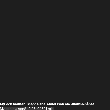
My och makten: Magdalena Andersson om Jimmie-hånet
My och makten
S1 E1
23.10.25
21 min