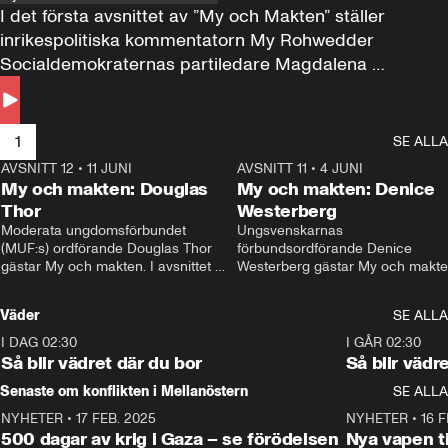
I det första avsnittet av ”My och Makten” ställer 
inrikespolitiska kommentatorn My Rohwedder 
Socialdemokraternas partiledare Magdalena 
Andersson till svars.
1
SE ALLA
AVSNITT 12
•
11 JUNI
26:27
AVSNITT 11
•
4 JUNI
2
My och makten: Douglas
My och makten: Denice
Thor
Westerberg
Moderata ungdomsförbundet 
Ungsvenskarnas 
(MUF:s) ordförande Douglas Thor 
förbundsordförande Denice 
gästar My och makten. I avsnittet 
Westerberg gästar My och makten.
diskuteras tonårsutvisningarna och 
avsnittet diskuteras migrationsfrå
hur Moderaterna ska locka väljare till 
och hur SD ska locka kvinnliga 
Väder
SE ALLA
valet i höst. 
väljare. 
I DAG 02:30
1:06
I GÅR 02:30
Så blir vädret där du bor
Så blir vädr
Senaste om konflikten i Mellanöstern
SE ALLA
NYHETER
•
17 FEB. 2025
0:45
NYHETER
•
16 F
500 dagar av krig i Gaza – se förödelsen
Nya vapen ti