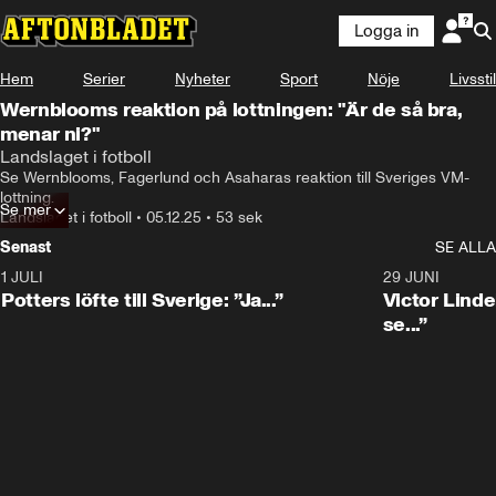
Logga in
Hem
Serier
Nyheter
Sport
Nöje
Livsstil
Wernblooms reaktion på lottningen: "Är de så bra,
menar ni?"
Landslaget i fotboll
Se Wernblooms, Fagerlund och Asaharas reaktion till Sveriges VM-
lottning.
Se mer
Landslaget i fotboll
•
05.12.25
•
53 sek
Senast
SE ALLA
1 JULI
0:30
29 JUNI
Potters löfte till Sverige: ”Ja...”
Victor Lindel
se...”