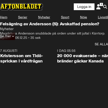
Logga in
Hem
Serier
Nyheter
Sport
Nöje
Livsstil
Felsägning av Andersson (S): Avskaffad pension?
Nyheter
Magdalena Andersson snubblade på orden under sitt jultal i Kärrtorp.
Se mer
Nyheter
•
06.12.25
•
35 sek
SE ALLA
7 AUGUSTI
0:42
I DAG 05:56
Kristersson om Tidö-
20 000 evakuerade – nä
sprickan i vårdfrågan
bränder gäckar Kanada