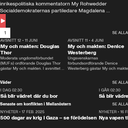
inrikespolitiska kommentatorn My Rohwedder 
Socialdemokraternas partiledare Magdalena 
Andersson till svars.
1
SE ALLA
AVSNITT 12
•
11 JUNI
26:27
AVSNITT 11
•
4 JUNI
2
My och makten: Douglas
My och makten: Denice
Thor
Westerberg
Moderata ungdomsförbundet 
Ungsvenskarnas 
(MUF:s) ordförande Douglas Thor 
förbundsordförande Denice 
gästar My och makten. I avsnittet 
Westerberg gästar My och makten.
diskuteras tonårsutvisningarna och 
avsnittet diskuteras migrationsfrå
hur Moderaterna ska locka väljare till 
och hur SD ska locka kvinnliga 
Väder
SE ALLA
valet i höst. 
väljare. 
I DAG 02:30
1:06
I GÅR 02:30
Så blir vädret där du bor
Så blir vädr
Senaste om konflikten i Mellanöstern
SE ALLA
NYHETER
•
17 FEB. 2025
0:45
NYHETER
•
16 F
500 dagar av krig i Gaza – se förödelsen
Nya vapen ti