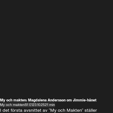
My och makten: Magdalena Andersson om Jimmie-hånet
My och makten
S1 E1
23.10.25
21 min
I det första avsnittet av ”My och Makten” ställer 