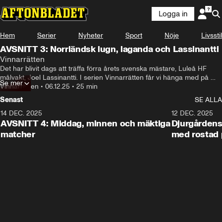
Logga in
Hem
Serier
Nyheter
Sport
Nöje
Livsstil
AVSNITT 3: Norrländsk lugn, laganda och Lassinantti
Vinnarrätten
Det har blivit dags att träffa förra årets svenska mästare, Luleå HF 
målvakt, Joel Lassinantti. I serien Vinnarrätten får vi hänga med på 
Se mer
Joels inte så vanliga träningsrutin och upplever det norrländska lugnet 
Vinnarrätten
•
06.12.25
•
25 min
på absolut bästa sätt. Till middag blir det nötskavsrulle med vitlökssås 
Senast
SE ALLA
och lingonsylt.
14 DEC. 2025
22:41
12 DEC. 2025
AVSNITT 4: Middag, minnen och mäktiga
Djurgårdens 
matcher
med rostad 