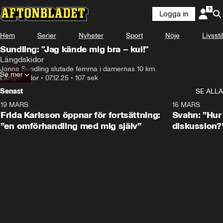
Logga in
Hem
Serier
Nyheter
Sport
Nöje
Livsstil
Sundling: "Jag kände mig bra – kul!"
Längdskidor
Jonna Sundling slutade femma i damernas 10 km.
Se mer
Längdskidor
•
07.12.25
•
107 sek
Senast
SE ALLA
19 MARS
0:26
16 MARS
Frida Karlsson öppnar för fortsättning:
Svahn: ”Hur 
”en omförhandling med mig själv”
diskussion?