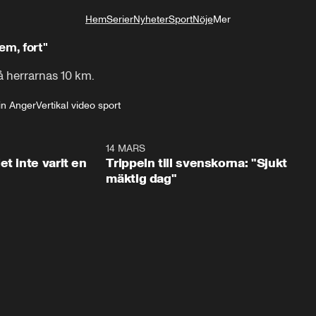
Hem
Serier
Nyheter
Sport
Nöje
Mer
Livsstil
em, fort"
å herrarnas 10 km.
in Anger
Vertikal video sport
1:29
14 MARS
1:0
t inte varit en
Trippeln till svenskorna: "Sjukt
mäktig dag"