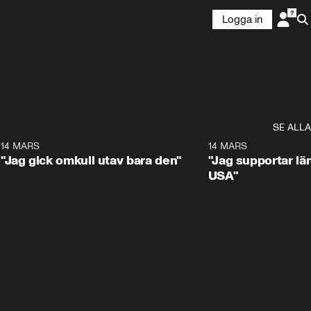
Logga in
SE ALLA
5
14 MARS
1:17
14 MARS
"Jag gick omkull utav bara den"
"Jag supportar lä
USA"