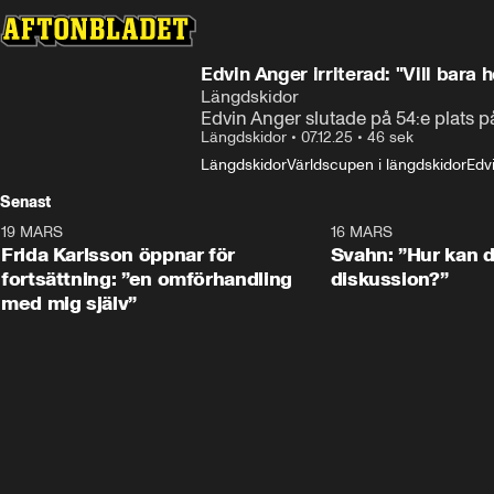
Edvin Anger irriterad: "Vill bara h
Längdskidor
Edvin Anger slutade på 54:e plats p
Längdskidor
•
07.12.25
•
46 sek
Längdskidor
Världscupen i längdskidor
Edv
Senast
19 MARS
0:26
16 MARS
Frida Karlsson öppnar för
Svahn: ”Hur kan de
fortsättning: ”en omförhandling
diskussion?”
med mig själv”