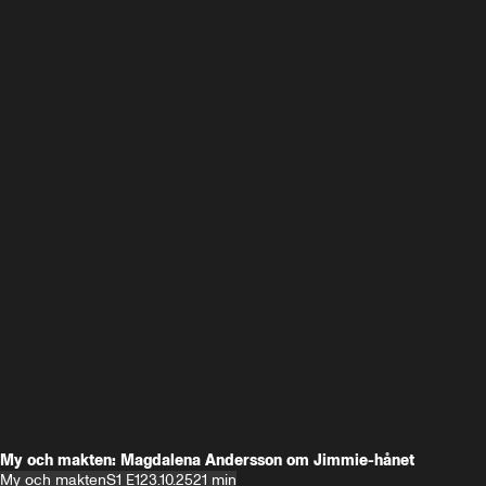
My och makten: Magdalena Andersson om Jimmie-hånet
My och makten
S1 E1
23.10.25
21 min