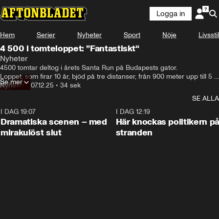
Logga in
Hem
Serier
Nyheter
Sport
Nöje
Livsstil
4 500 i tomteloppet: ”Fantastiskt“
Nyheter
4500 tomtar deltog i årets Santa Run på Budapests gator.

Loppet, som firar 10 år, bjöd på tre distanser, från 900 meter upp till 5 
Se mer
kilometer, och lockade både barn och vuxna.
Nyheter
•
07.12.25
•
34 sek
SE ALLA
I DAG 19:07
0:42
I DAG 12:19
Dramatiska scenen – med
Här knockas politikern p
mirakulöst slut
stranden