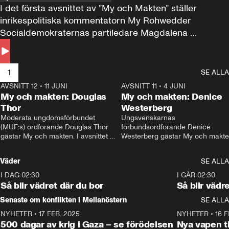
I det första avsnittet av ”My och Makten” ställer 
inrikespolitiska kommentatorn My Rohwedder 
Socialdemokraternas partiledare Magdalena 
Andersson till svars.
1
SE ALLA
AVSNITT 12
•
11 JUNI
26:27
AVSNITT 11
•
4 JUNI
2
My och makten: Douglas
My och makten: Denice
Thor
Westerberg
Moderata ungdomsförbundet 
Ungsvenskarnas 
(MUF:s) ordförande Douglas Thor 
förbundsordförande Denice 
gästar My och makten. I avsnittet 
Westerberg gästar My och makten.
diskuteras tonårsutvisningarna och 
avsnittet diskuteras migrationsfrå
hur Moderaterna ska locka väljare till 
och hur SD ska locka kvinnliga 
Väder
SE ALLA
valet i höst. 
väljare. 
I DAG 02:30
1:06
I GÅR 02:30
Så blir vädret där du bor
Så blir vädr
Senaste om konflikten i Mellanöstern
SE ALLA
NYHETER
•
17 FEB. 2025
0:45
NYHETER
•
16 F
500 dagar av krig i Gaza – se förödelsen
Nya vapen ti