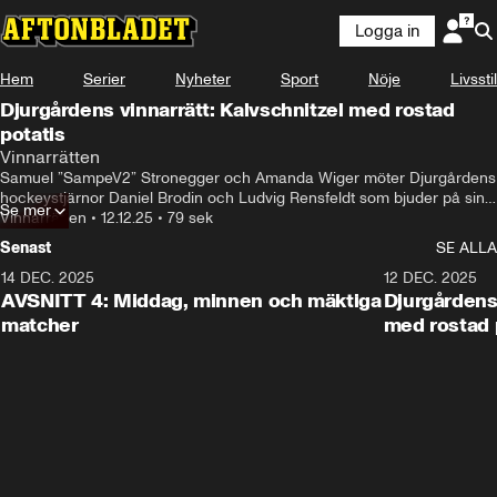
Logga in
Hem
Serier
Nyheter
Sport
Nöje
Livsstil
Djurgårdens vinnarrätt: Kalvschnitzel med rostad
potatis
Vinnarrätten
Samuel ”SampeV2” Stronegger och Amanda Wiger möter Djurgårdens 
hockeystjärnor Daniel Brodin och Ludvig Rensfeldt som bjuder på sin 
Se mer
vinnarrätt: krispig kalvschnitzel, rostad potatis och friterad kapris.
Vinnarrätten
•
12.12.25
•
79 sek
Senast
SE ALLA
14 DEC. 2025
22:41
12 DEC. 2025
AVSNITT 4: Middag, minnen och mäktiga
Djurgårdens 
matcher
med rostad 