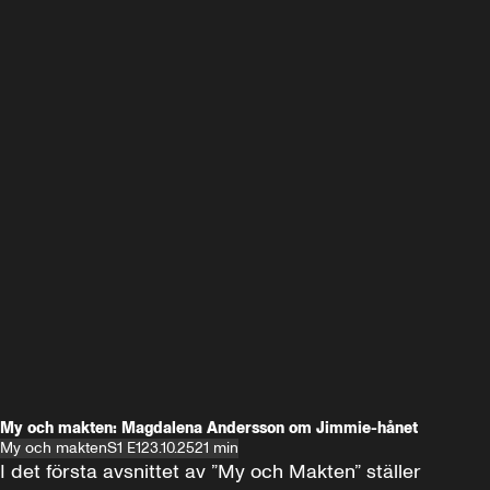
My och makten: Magdalena Andersson om Jimmie-hånet
My och makten
S1 E1
23.10.25
21 min
I det första avsnittet av ”My och Makten” ställer 