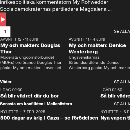
inrikespolitiska kommentatorn My Rohwedder 
Socialdemokraternas partiledare Magdalena 
Andersson till svars.
1
SE ALLA
AVSNITT 12
•
11 JUNI
26:27
AVSNITT 11
•
4 JUNI
2
My och makten: Douglas
My och makten: Denice
Thor
Westerberg
Moderata ungdomsförbundet 
Ungsvenskarnas 
(MUF:s) ordförande Douglas Thor 
förbundsordförande Denice 
gästar My och makten. I avsnittet 
Westerberg gästar My och makten.
diskuteras tonårsutvisningarna och 
avsnittet diskuteras migrationsfrå
hur Moderaterna ska locka väljare till 
och hur SD ska locka kvinnliga 
Väder
SE ALLA
valet i höst. 
väljare. 
I DAG 02:30
1:06
I GÅR 02:30
Så blir vädret där du bor
Så blir vädr
Senaste om konflikten i Mellanöstern
SE ALLA
NYHETER
•
17 FEB. 2025
0:45
NYHETER
•
16 F
500 dagar av krig i Gaza – se förödelsen
Nya vapen ti