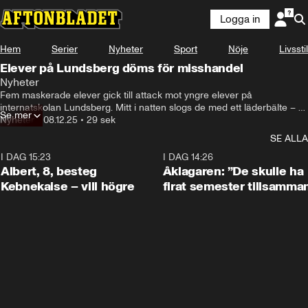
Logga in
Hem
Serier
Nyheter
Sport
Nöje
Livsstil
Elever på Lundsberg döms för misshandel
Nyheter
Fem maskerade elever gick till attack mot yngre elever på 
internatskolan Lundsberg. Mitt i natten slogs de med ett läderbälte – 
Se mer
efter en urspårad rap-battle. Nu döms fyra av dem för flera fall av 
Nyheter
•
08.12.25
•
29 sek
misshandel.
SE ALLA
I DAG 15:23
0:54
I DAG 14:26
Albert, 8, besteg
Åklagaren: ”De skulle ha
Kebnekaise – vill högre
firat semester tillsamma