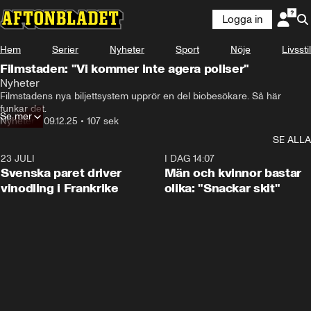
Logga in
Hem
Serier
Nyheter
Sport
Nöje
Livsstil
Filmstaden: "Vi kommer inte agera poliser"
Nyheter
Filmstadens nya biljettsystem upprör en del biobesökare. Så här 
funkar det.
Se mer
Nyheter
•
09.12.25
•
107 sek
SE ALLA
23 JULI
1:52
I DAG 14:07
Svenska paret driver
Män och kvinnor bastar
vinodling i Frankrike
olika: "Snackar skit"