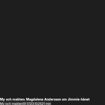
My och makten: Magdalena Andersson om Jimmie-hånet
My och makten
S1 E1
23.10.25
21 min