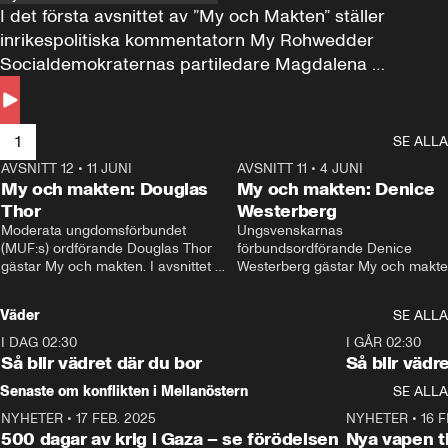
I det första avsnittet av ”My och Makten” ställer 
inrikespolitiska kommentatorn My Rohwedder 
Socialdemokraternas partiledare Magdalena 
Andersson till svars.
1
SE ALLA
AVSNITT 12
•
11 JUNI
26:27
AVSNITT 11
•
4 JUNI
2
My och makten: Douglas
My och makten: Denice
Thor
Westerberg
Moderata ungdomsförbundet 
Ungsvenskarnas 
(MUF:s) ordförande Douglas Thor 
förbundsordförande Denice 
gästar My och makten. I avsnittet 
Westerberg gästar My och makten.
diskuteras tonårsutvisningarna och 
avsnittet diskuteras migrationsfrå
hur Moderaterna ska locka väljare till 
och hur SD ska locka kvinnliga 
Väder
SE ALLA
valet i höst. 
väljare. 
I DAG 02:30
1:06
I GÅR 02:30
Så blir vädret där du bor
Så blir vädr
Senaste om konflikten i Mellanöstern
SE ALLA
NYHETER
•
17 FEB. 2025
0:45
NYHETER
•
16 F
500 dagar av krig i Gaza – se förödelsen
Nya vapen ti