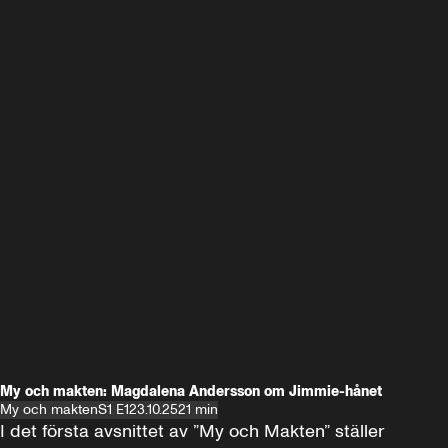
My och makten: Magdalena Andersson om Jimmie-hånet
My och makten
S1 E1
23.10.25
21 min
I det första avsnittet av ”My och Makten” ställer 