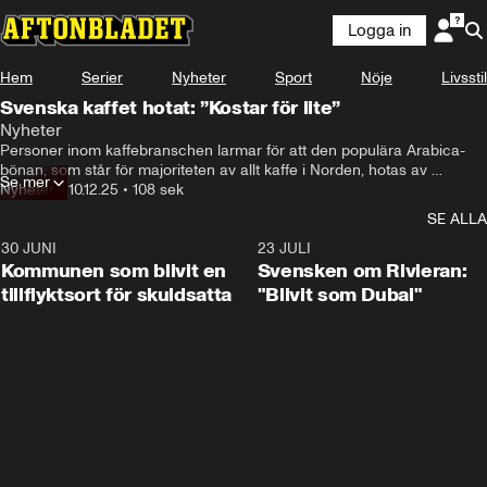
Logga in
Hem
Serier
Nyheter
Sport
Nöje
Livsstil
Svenska kaffet hotat: ”Kostar för lite”
Nyheter
Personer inom kaffebranschen larmar för att den populära Arabica-
bönan, som står för majoriteten av allt kaffe i Norden, hotas av 
Se mer
klimatförändringar. Kafferostaren Fredrik Gustafsson tror att kaffet 
Nyheter
•
10.12.25
•
108 sek
kommer att bli ännu dyrare och menar att vi redan betalar alldeles för 
SE ALLA
lite för drycken. 

– Din kropp, klimatet och miljön vinner på att du hoppar över den där 
30 JUNI
1:24
23 JULI
koppen kaffe på eftermiddagen, säger Fredrik Gustafsson.
Kommunen som blivit en
Svensken om Rivieran:
tillflyktsort för skuldsatta
"Blivit som Dubai"