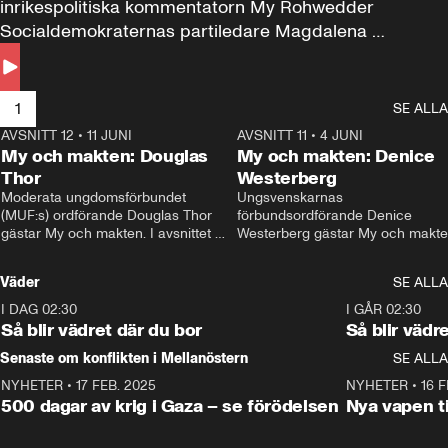
inrikespolitiska kommentatorn My Rohwedder 
Socialdemokraternas partiledare Magdalena 
Andersson till svars.
1
SE ALLA
AVSNITT 12
•
11 JUNI
26:27
AVSNITT 11
•
4 JUNI
2
My och makten: Douglas
My och makten: Denice
Thor
Westerberg
Moderata ungdomsförbundet 
Ungsvenskarnas 
(MUF:s) ordförande Douglas Thor 
förbundsordförande Denice 
gästar My och makten. I avsnittet 
Westerberg gästar My och makten.
diskuteras tonårsutvisningarna och 
avsnittet diskuteras migrationsfrå
hur Moderaterna ska locka väljare till 
och hur SD ska locka kvinnliga 
Väder
SE ALLA
valet i höst. 
väljare. 
I DAG 02:30
1:06
I GÅR 02:30
Så blir vädret där du bor
Så blir vädr
Senaste om konflikten i Mellanöstern
SE ALLA
NYHETER
•
17 FEB. 2025
0:45
NYHETER
•
16 F
500 dagar av krig i Gaza – se förödelsen
Nya vapen ti