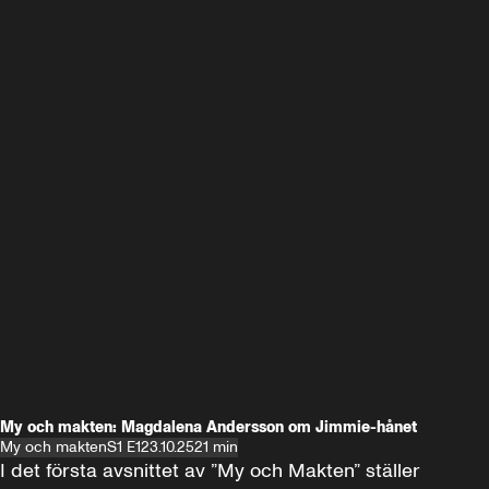
My och makten: Magdalena Andersson om Jimmie-hånet
My och makten
S1 E1
23.10.25
21 min
I det första avsnittet av ”My och Makten” ställer 