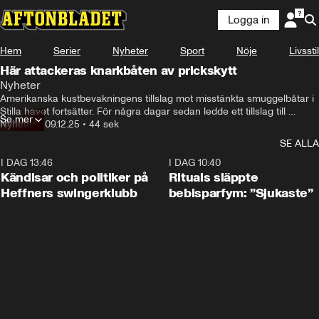
Logga in
Hem
Serier
Nyheter
Sport
Nöje
Livsstil
Här attackeras knarkbåten av prickskytt
Nyheter
Amerikanska kustbevakningens tillslag mot misstänkta smuggelbåtar i 
Stilla havet fortsätter. För några dagar sedan ledde ett tillslag till 
Se mer
rekordbeslag.
Nyheter
•
09.12.25
•
44 sek
SE ALLA
I DAG 13:46
0:55
I DAG 10:40
Kändisar och politiker på
Rituals släppte
Heffners swingerklubb
bebisparfym: ”Sjukaste”