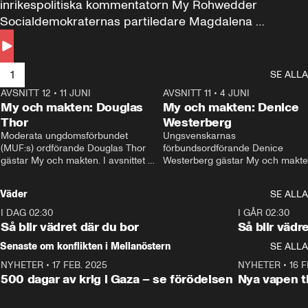
inrikespolitiska kommentatorn My Rohwedder 
Socialdemokraternas partiledare Magdalena 
Andersson till svars.
1
SE ALLA
AVSNITT 12
•
11 JUNI
26:27
AVSNITT 11
•
4 JUNI
2
My och makten: Douglas
My och makten: Denice
Thor
Westerberg
Moderata ungdomsförbundet 
Ungsvenskarnas 
(MUF:s) ordförande Douglas Thor 
förbundsordförande Denice 
gästar My och makten. I avsnittet 
Westerberg gästar My och makten.
diskuteras tonårsutvisningarna och 
avsnittet diskuteras migrationsfrå
hur Moderaterna ska locka väljare till 
och hur SD ska locka kvinnliga 
Väder
SE ALLA
valet i höst. 
väljare. 
I DAG 02:30
1:06
I GÅR 02:30
Så blir vädret där du bor
Så blir vädr
Senaste om konflikten i Mellanöstern
SE ALLA
NYHETER
•
17 FEB. 2025
0:45
NYHETER
•
16 F
500 dagar av krig i Gaza – se förödelsen
Nya vapen ti