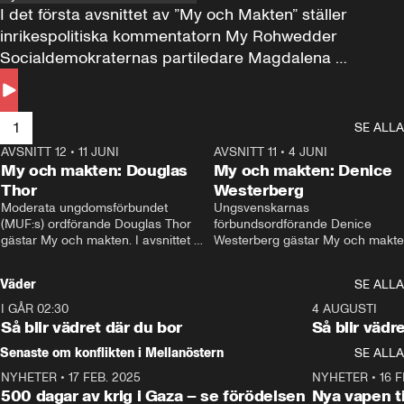
I det första avsnittet av ”My och Makten” ställer 
inrikespolitiska kommentatorn My Rohwedder 
Socialdemokraternas partiledare Magdalena 
Andersson till svars.
1
SE ALLA
AVSNITT 12
•
11 JUNI
26:27
AVSNITT 11
•
4 JUNI
2
My och makten: Douglas
My och makten: Denice
Thor
Westerberg
Moderata ungdomsförbundet 
Ungsvenskarnas 
(MUF:s) ordförande Douglas Thor 
förbundsordförande Denice 
gästar My och makten. I avsnittet 
Westerberg gästar My och makten.
diskuteras tonårsutvisningarna och 
avsnittet diskuteras migrationsfrå
hur Moderaterna ska locka väljare till 
och hur SD ska locka kvinnliga 
Väder
SE ALLA
valet i höst. 
väljare. 
I GÅR 02:30
1:06
4 AUGUSTI
Så blir vädret där du bor
Så blir vädr
Senaste om konflikten i Mellanöstern
SE ALLA
NYHETER
•
17 FEB. 2025
0:45
NYHETER
•
16 F
500 dagar av krig i Gaza – se förödelsen
Nya vapen ti