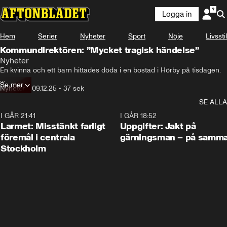
Logga in
Hem
Serier
Nyheter
Sport
Nöje
Livsstil
Kommundirektören: ”Mycket tragisk händelse”
Nyheter
En kvinna och ett barn hittades döda i en bostad i Hörby på tisdagen.

Se mer
Hör Linda Strand, kommundirektör i Hörby kommun.
Nyheter
•
09.12.25
•
37 sek
SE ALLA
I GÅR 21:41
0:35
I GÅR 18:52
Larmet: Misstänkt farligt
Uppgifter: Jakt på
föremål i centrala
gärningsman – på samma
Stockholm