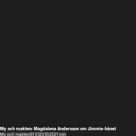
My och makten: Magdalena Andersson om Jimmie-hånet
My och makten
S1 E1
23.10.25
21 min