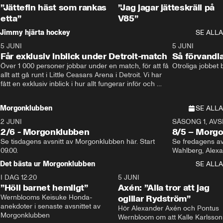
”Jättefin häst som rankas
”Jag jagar jätteskräll på
etta”
V85”
Jimmy hjärta hockey
SE ALLA
5 JUNI
11:14
5 JUNI
Får exklusiv inblick under Detroit-match
Så förvandl
Över 1 000 personer jobbar under en match, för att få 
Otroliga jobbet
allt att gå runt i Little Ceasars Arena i Detroit. Vi har 
fått en exklusiv inblick i hur allt fungerar inför och 
under match i världens bästa hockeyliga
Morgonklubben
SE ALLA
2 JUNI
SÄSONG 1, AVSN
2/6 - Morgonklubben
8/5 – Morg
Se tisdagens avsnitt av Morgonklubben här. Start 
Se fredagens av
09.00. 
Det bästa ur Morgonklubben
SE ALLA
I DAG 12:20
1:14
5 JUNI
”Höll barnet hemligt”
Axén: ”Alla tror att jag
Wernblooms Keisuke Honda-
ogillar Rydström”
anekdoter i senaste avsnittet av 
Hör Alexander Axén och Pontus 
Morgonklubben
Wernbloom om att Kalle Karlsson 