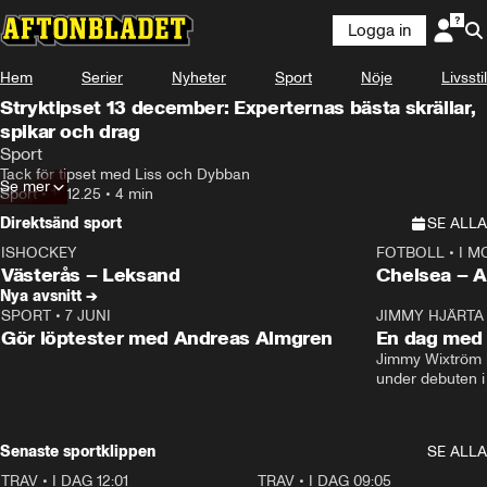
Logga in
Hem
Serier
Nyheter
Sport
Nöje
Livsstil
Stryktipset 13 december: Experternas bästa skrällar,
spikar och drag
Sport
Tack för tipset med Liss och Dybban
Se mer
Sport
•
10.12.25
•
4 min
Direktsänd sport
SE ALLA
ISHOCKEY
FOTBOLL
•
I M
LIVE
Plus
Plus
Västerås – Leksand
Chels
Nya avsnitt →
SPORT
•
7 JUNI
16:36
JIMMY HJÄRTA
Gör löptester med Andreas Almgren
En dag med 
Jimmy Wixtröm 
under debuten i
Senaste sportklippen
SE ALLA
TRAV
•
I DAG 12:01
5:16
TRAV
•
I DAG 09:05