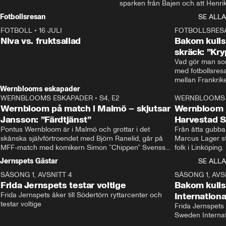
sparken från Bajen och att Henrik
Rydström tar över
Fotbollsresan
SE ALLA
FOTBOLL
•
16 JULI
0:44
FOTBOLLSRES
Niva vs. fruktsallad
Bakom kulis
skräck: ”Kry
Vad gör man som
med fotbollsres
Wernblooms eskapader
WERNBLOOMS ESKAPADER
•
S4, E2
38:23
WERNBLOOMS 
Wernbloom på match i Malmö – skjutsar
Wernbloom 
Jansson: ”Färdtjänst”
Harvestad 
Pontus Wernbloom är i Malmö och grottar i det 
Från åtta gubbar 
skånska självförtroendet med Björn Ranelid, går på 
Marcus Lager sta
MFF-match med komikern Simon ”Chippen” Svensson 
folk i Linköping
och hjälper skadade stjärnbacken Pontus Jansson 
och Wernbloom kl
Jernspets Gästar
SE ALLA
hem. 
SÄSONG 1, AVSNITT 4
13:37
SÄSONG 1, AVS
Frida Jernspets testar voltige
Bakom kuli
Frida Jernspets åker till Södertörn ryttarcenter och 
Internation
testar voltige
Frida Jernspets 
Sweden Interna