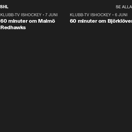
SHL
SE ALLA
KLUBB-TV ISHOCKEY
•
7 JUNI
1:02:53
KLUBB-TV ISHOCKEY
•
6 JUNI
1:0
Plus
60 minuter om Malmö
60 minuter om Björklöve
Redhawks