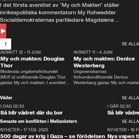
I det första avsnittet av ”My och Makten” ställer 
inrikespolitiska kommentatorn My Rohwedder 
Socialdemokraternas partiledare Magdalena 
Andersson till svars.
1
SE ALLA
AVSNITT 12
•
11 JUNI
26:27
AVSNITT 11
•
4 JUNI
2
My och makten: Douglas
My och makten: Denice
Thor
Westerberg
Moderata ungdomsförbundet 
Ungsvenskarnas 
(MUF:s) ordförande Douglas Thor 
förbundsordförande Denice 
gästar My och makten. I avsnittet 
Westerberg gästar My och makten.
diskuteras tonårsutvisningarna och 
avsnittet diskuteras migrationsfrå
hur Moderaterna ska locka väljare till 
och hur SD ska locka kvinnliga 
Väder
SE ALLA
valet i höst. 
väljare. 
I DAG 02:30
1:06
I GÅR 02:30
Så blir vädret där du bor
Så blir vädr
Senaste om konflikten i Mellanöstern
SE ALLA
NYHETER
•
17 FEB. 2025
0:45
NYHETER
•
16 F
500 dagar av krig i Gaza – se förödelsen
Nya vapen ti