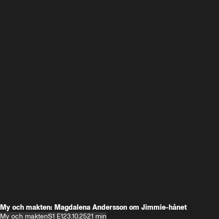
My och makten: Magdalena Andersson om Jimmie-hånet
My och makten
S1 E1
23.10.25
21 min