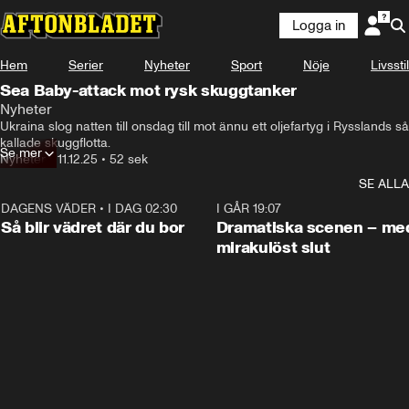
Logga in
Hem
Serier
Nyheter
Sport
Nöje
Livsstil
Sea Baby-attack mot rysk skuggtanker
Nyheter
Ukraina slog natten till onsdag till mot ännu ett oljefartyg i Rysslands så 
kallade skuggflotta.
Se mer
Nyheter
•
11.12.25
•
52 sek
SE ALLA
DAGENS VÄDER
•
I DAG 02:30
1:06
I GÅR 19:07
Så blir vädret där du bor
Dramatiska scenen – me
mirakulöst slut