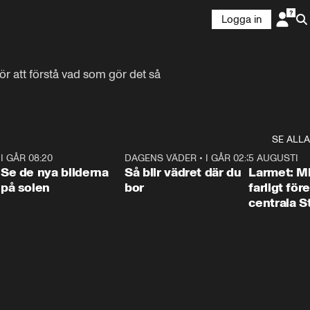
Logga in
ör att förstå vad som gör det så 
SE ALLA
6
I GÅR 08:20
0:31
DAGENS VÄDER
•
I GÅR 02:30
1:06
5 AUGUSTI
Se de nya bilderna
Så blir vädret där du
Larmet: M
på solen
bor
farligt för
centrala 