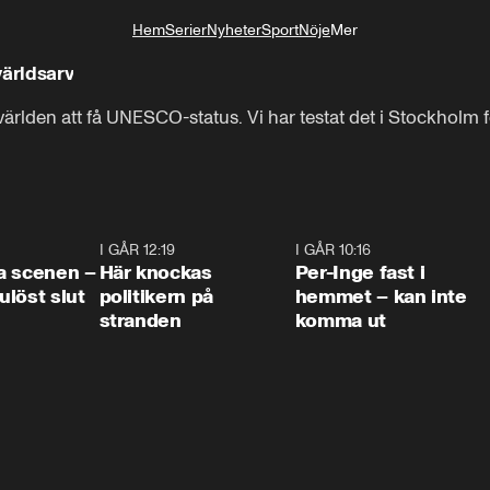
Hem
Serier
Nyheter
Sport
Nöje
Mer
Livsstil
världsarv
i världen att få UNESCO-status. Vi har testat det i Stockholm f
0:42
I GÅR 12:19
0:45
I GÅR 10:16
1:2
a scenen –
Här knockas
Per-Inge fast i
löst slut
politikern på
hemmet – kan inte
stranden
komma ut