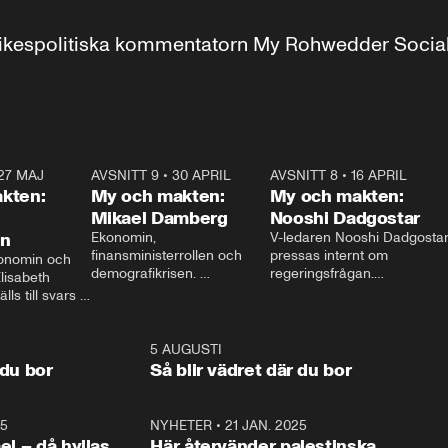
r inrikespolitiska kommentatorn My Rohwedder Soci
27 MAJ
3:51
AVSNITT 9
•
30 APRIL
24:00
AVSNITT 8
•
16 APRIL
25:1
kten:
My och makten:
My och makten:
Mikael Damberg
Nooshi Dadgostar
on
Ekonomin, 
V-ledaren Nooshi Dadgostar
finansministerrollen och 
pressas internt om 
onomin och 
demografikrisen. 
regeringsfrågan.

lisabeth 
Oppositionen ställs till svars 
I Aftonbladets 
ls till svars 
när Socialdemokraternas 
partiledarutfrågning ”My 
stern gästar 
Mikael Damberg gästar My 
och Makten” sätter hon ner 
My och Makten. 
och Makten. 
foten mot kritikerna:

1:06
5 AUGUSTI
1:0
– Vi ställer upp i val. Ska vi 
 du bor
Så blir vädret där du bor
vara med så sitter vi förstås 
25
1:22
NYHETER
•
21 JAN. 2025
0:5
ael – då hyllas
Här återvänder palestinska