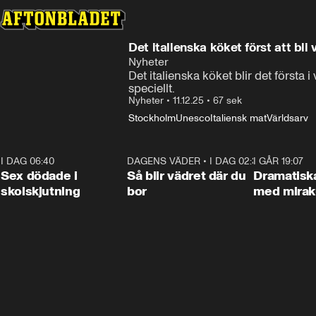
Det italienska köket först att bli 
Nyheter
Det italienska köket blir det första 
speciellt.
Nyheter
•
11.12.25
•
67 sek
Stockholm
Unesco
Italiensk mat
Världsarv
I DAG 06:40
0:47
DAGENS VÄDER
•
I DAG 02:30
1:06
I GÅR 19:07
Sex dödade i
Så blir vädret där du
Dramatisk
skolskjutning
bor
med miraku