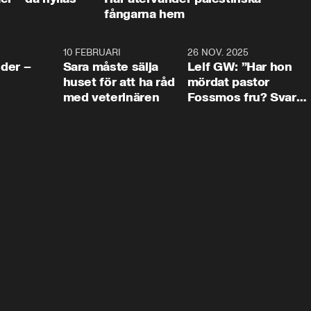
fångarna hem
4:24
10 FEBRUARI
4:13
26 NOV. 2025
8:1
der –
Sara måste sälja
Leif GW: ”Har hon
huset för att ha råd
mördat pastor
med veterinären
Fossmos fru? Svar
nej.”