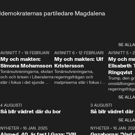
aldemokraternas partiledare Magdalena 
SE ALLA
7
AVSNITT 7
•
19 FEBRUARI
24:30
AVSNITT 6
•
12 FEBRUARI
27:30
AVSNITT 5
•
My och makten:
My och makten: Ulf
My och ma
Simona Mohamsson
Kristersson
Elisabeth
 
Tonårsutvisningarna, skolan 
Tonårsutvisningarna, 
Ringqvist
och och krisen i Liberalerna 
regeringsfrågan och 
Trump, den gr
står i fokus i det sjunde 
matpriserna står i fokus i 
omställningen
avsnittet av ”My och 
det sjätte avsnittet av ”My 
regeringsfråga
makten”. Se när 
och makten”. Se när 
centrum i det 
SE ALLA
Aftonbladets inrikespolitiska 
Aftonbladets inrikespolitiska 
avsnittet av ”
kommentator My 
kommentator My 
6
4 AUGUSTI
1:06
3 AUGUSTI
Makten”. Se nä
Rohwedder ställer 
Rohwedder ställer 
Så blir vädret där du bor
Så blir vädret där
Aftonbladets in
utbildnings- och 
statsminister Ulf Kristersson 
kommentator 
SE ALLA
integrationsminister Simona 
till svars.
Rohwedder stäl
Mohamsson till svars.
Centerpartiets
2
NYHETER
•
16 JAN. 2025
1:01
NYHETER
•
16 JAN. 20
Thand Ring till
Ahmed, 40, är fast i Gaza: ”Vill
Gazaborna: ”Vad s