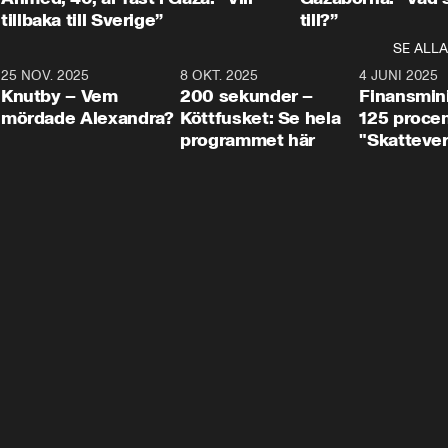
tillbaka till Sverige”
till?”
SE ALLA
3
25 NOV. 2025
31:05
8 OKT. 2025
4:29
4 JUNI 2025
Knutby – Vem
200 sekunder –
Finansmin
mördade Alexandra?
Köttfusket: Se hela
125 procent
programmet här
"Skattever
viktig uppg