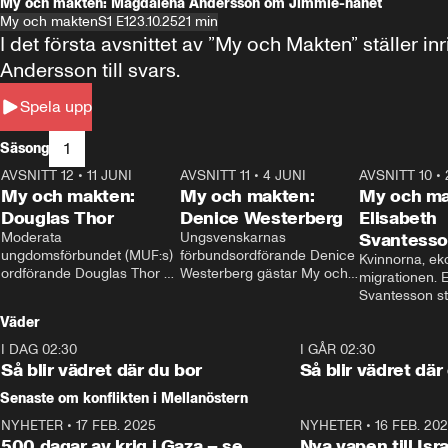
My och makten: Magdalena Andersson om Jimmie-hånet
My och makten
S1 E1
23.10.25
21 min
I det första avsnittet av ”My och Makten” ställe
Andersson till svars.
Spela upp
1
Säsong
AVSNITT 12
•
11 JUNI
26:27
AVSNITT 11
•
4 JUNI
23:40
AVSNITT 10
•
My och makten:
My och makten:
My och ma
Douglas Thor
Denice Westerberg
Elisabeth
Moderata 
Ungsvenskarnas 
Svantess
ungdomsförbundet (MUF:s) 
förbundsordförande Denice 
Kvinnorna, ek
ordförande Douglas Thor 
Westerberg gästar My och 
migrationen. E
gästar My och makten. I 
makten. I avsnittet 
Svantesson stäl
avsnittet diskuteras 
diskuteras migrationsfrågan 
när finansmini
Väder
tonårsutvisningarna och hur 
och hur SD ska locka 
Moderaterna ska locka 
kvinnliga väljare. 
I DAG 02:30
1:06
I GÅR 02:30
väljare till valet i höst. 
Så blir vädret där du bor
Så blir vädret där
Senaste om konflikten i Mellanöstern
NYHETER
•
17 FEB. 2025
0:45
NYHETER
•
16 FEB. 20
500 dagar av krig i Gaza – se
Nya vapen till Isr