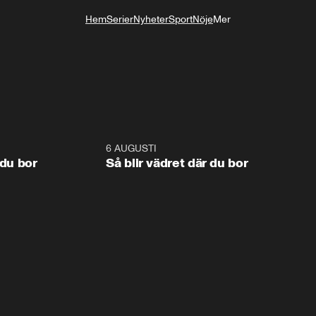
Hem
Serier
Nyheter
Sport
Nöje
Mer
Livsstil
1:06
6 AUGUSTI
1:0
 du bor
Så blir vädret där du bor