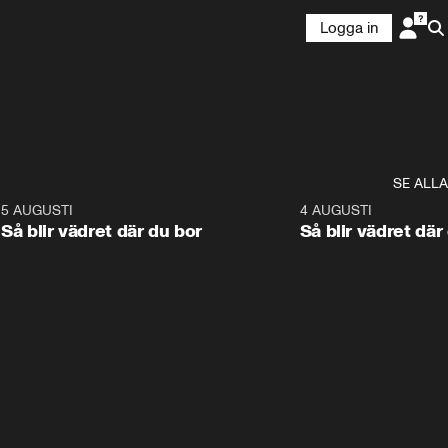
Logga in
SE ALLA
6
5 AUGUSTI
1:06
4 AUGUSTI
Så blir vädret där du bor
Så blir vädret där