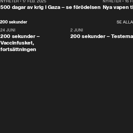
NYHETER
•
17 FEB. 2025
0:45
NYHETER
•
16 F
500 dagar av krig i Gaza – se förödelsen
Nya vapen ti
200 sekunder
SE ALLA
24 JUNI
5:00
2 JUNI
200 sekunder –
200 sekunder – Testern
Vaccinfusket,
fortsättningen