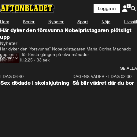
Logga in
Hem
Serier
Nyheter
Sport
Nöje
Livsstil
Här dyker den försvunna Nobelpristagaren plötsligt
upp
Nyheter
Här dyker den ”försvunna” Nobelpristagaren María Corina Machado 
upp igen – för första gången på elva månader.
Se mer
Nyheter
•
11.12.25
•
33 sek
SE ALLA
I DAG 06:40
0:47
DAGENS VÄDER
•
I DAG 02:30
Sex dödade i skolskjutning
Så blir vädret där du bor