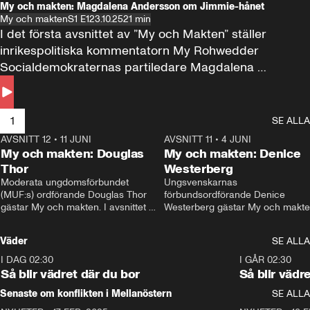
My och makten: Magdalena Andersson om Jimmie-hånet
My och makten
S1 E1
23.10.25
21 min
I det första avsnittet av ”My och Makten” ställer 
inrikespolitiska kommentatorn My Rohwedder 
Socialdemokraternas partiledare Magdalena 
Andersson till svars.
1
SE ALLA
AVSNITT 12
•
11 JUNI
26:27
AVSNITT 11
•
4 JUNI
2
My och makten: Douglas
My och makten: Denice
Thor
Westerberg
Moderata ungdomsförbundet 
Ungsvenskarnas 
(MUF:s) ordförande Douglas Thor 
förbundsordförande Denice 
gästar My och makten. I avsnittet 
Westerberg gästar My och makten.
diskuteras tonårsutvisningarna och 
avsnittet diskuteras migrationsfrå
hur Moderaterna ska locka väljare till 
och hur SD ska locka kvinnliga 
Väder
SE ALLA
valet i höst. 
väljare. 
I DAG 02:30
1:06
I GÅR 02:30
Så blir vädret där du bor
Så blir vädr
Senaste om konflikten i Mellanöstern
SE ALLA