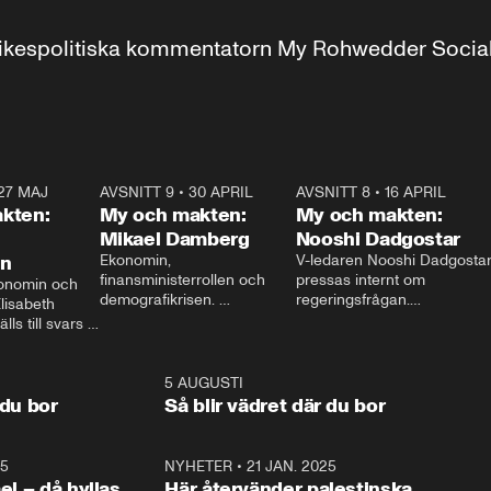
r inrikespolitiska kommentatorn My Rohwedder Soci
27 MAJ
3:51
AVSNITT 9
•
30 APRIL
24:00
AVSNITT 8
•
16 APRIL
25:1
kten:
My och makten:
My och makten:
Mikael Damberg
Nooshi Dadgostar
on
Ekonomin, 
V-ledaren Nooshi Dadgostar
finansministerrollen och 
pressas internt om 
onomin och 
demografikrisen. 
regeringsfrågan.

lisabeth 
Oppositionen ställs till svars 
I Aftonbladets 
ls till svars 
när Socialdemokraternas 
partiledarutfrågning ”My 
stern gästar 
Mikael Damberg gästar My 
och Makten” sätter hon ner 
My och Makten. 
och Makten. 
foten mot kritikerna:

1:06
5 AUGUSTI
1:0
– Vi ställer upp i val. Ska vi 
 du bor
Så blir vädret där du bor
vara med så sitter vi förstås 
25
1:22
NYHETER
•
21 JAN. 2025
0:5
ael – då hyllas
Här återvänder palestinska