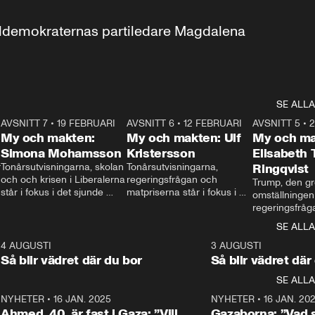
aldemokraternas partiledare Magdalena 
SE ALLA
7
AVSNITT 7
•
19 FEBRUARI
24:30
AVSNITT 6
•
12 FEBRUARI
27:30
AVSNITT 5
•
My och makten:
My och makten: Ulf
My och ma
Simona Mohamsson
Kristersson
Elisabeth
 
Tonårsutvisningarna, skolan 
Tonårsutvisningarna, 
Ringqvist
och och krisen i Liberalerna 
regeringsfrågan och 
Trump, den gr
står i fokus i det sjunde 
matpriserna står i fokus i 
omställningen
avsnittet av ”My och 
det sjätte avsnittet av ”My 
regeringsfråga
makten”. Se när 
och makten”. Se när 
centrum i det 
SE ALLA
Aftonbladets inrikespolitiska 
Aftonbladets inrikespolitiska 
avsnittet av ”
kommentator My 
kommentator My 
6
4 AUGUSTI
1:06
3 AUGUSTI
Makten”. Se nä
Rohwedder ställer 
Rohwedder ställer 
Så blir vädret där du bor
Så blir vädret där
Aftonbladets in
utbildnings- och 
statsminister Ulf Kristersson 
kommentator 
SE ALLA
integrationsminister Simona 
till svars.
Rohwedder stäl
Mohamsson till svars.
Centerpartiets
2
NYHETER
•
16 JAN. 2025
1:01
NYHETER
•
16 JAN. 20
Thand Ring till
Ahmed, 40, är fast i Gaza: ”Vill
Gazaborna: ”Vad s