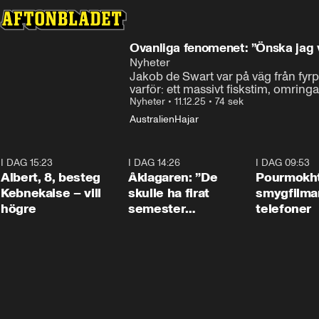
Ovanliga fenomenet: ”Önska jag 
Nyheter
Jakob de Swart var på väg från fy
varför: ett massivt fiskstim, omring
Nyheter
•
11.12.25
•
74 sek
Australien
Hajar
I DAG 15:23
0:54
I DAG 14:26
1:54
I DAG 09:53
Albert, 8, besteg
Åklagaren: ”De
Pourmokht
Kebnekaise – vill
skulle ha firat
smygfilma
högre
semester
telefoner
tillsammans”