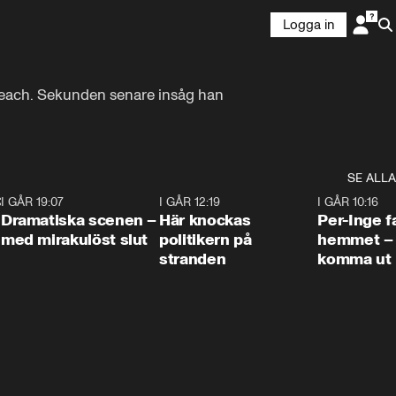
Logga in
Beach. Sekunden senare insåg han 
SE ALLA
:30
6
I GÅR 19:07
0:42
I GÅR 12:19
0:45
I GÅR 10:16
Dramatiska scenen –
Här knockas
Per-Inge fa
med mirakulöst slut
politikern på
hemmet – 
stranden
komma ut