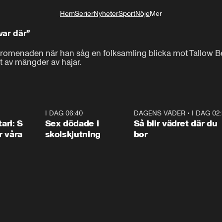
Hem
Serier
Nyheter
Sport
Nöje
Mer
Livsstil
var där”
rpromenaden när han såg en folksamling blicka mot Tallow 
at av mängder av hajar.
1:36
I DAG 06:40
0:47
DAGENS VÄDER
•
I DAG 02
1:0
ari: S
Sex dödade i
Så blir vädret där du
r våra
skolskjutning
bor