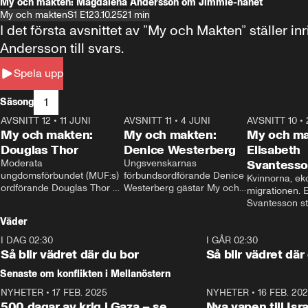
My och makten: Magdalena Andersson om Jimmie-hånet
My och makten
S1 E1
23.10.25
21 min
I det första avsnittet av ”My och Makten” ställe
Andersson till svars.
Spela upp
1
Säsong
AVSNITT 12
•
11 JUNI
26:27
AVSNITT 11
•
4 JUNI
23:40
AVSNITT 10
•
My och makten:
My och makten:
My och ma
Douglas Thor
Denice Westerberg
Elisabeth
Moderata 
Ungsvenskarnas 
Svantess
ungdomsförbundet (MUF:s) 
förbundsordförande Denice 
Kvinnorna, ek
ordförande Douglas Thor 
Westerberg gästar My och 
migrationen. E
gästar My och makten. I 
makten. I avsnittet 
Svantesson stäl
avsnittet diskuteras 
diskuteras migrationsfrågan 
när finansmini
Väder
tonårsutvisningarna och hur 
och hur SD ska locka 
Moderaterna ska locka 
kvinnliga väljare. 
I DAG 02:30
1:06
I GÅR 02:30
väljare till valet i höst. 
Så blir vädret där du bor
Så blir vädret där
Senaste om konflikten i Mellanöstern
NYHETER
•
17 FEB. 2025
0:45
NYHETER
•
16 FEB. 20
500 dagar av krig i Gaza – se
Nya vapen till Isr