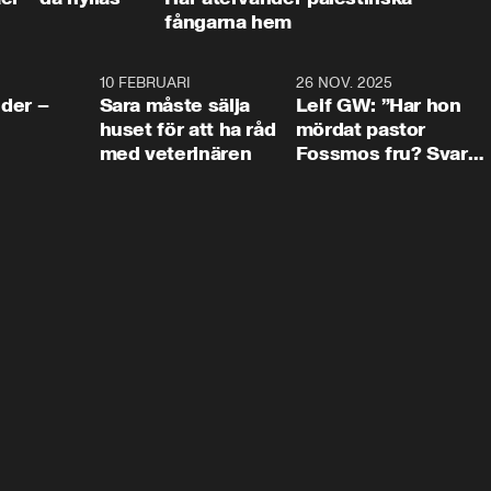
fångarna hem
4:24
10 FEBRUARI
4:13
26 NOV. 2025
8:1
der –
Sara måste sälja
Leif GW: ”Har hon
huset för att ha råd
mördat pastor
med veterinären
Fossmos fru? Svar
nej.”