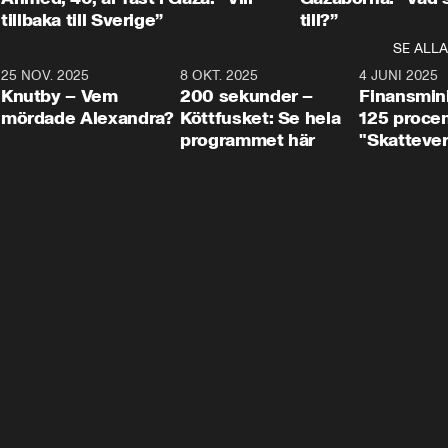
tillbaka till Sverige”
till?”
SE ALLA
3
25 NOV. 2025
31:05
8 OKT. 2025
4:29
4 JUNI 2025
Knutby – Vem
200 sekunder –
Finansmin
mördade Alexandra?
Köttfusket: Se hela
125 procent
programmet här
"Skattever
viktig uppg