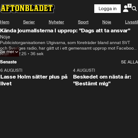
Logga in
Hem
Serier
Nyheter
Sport
Nöje
Livsstil
Kända journalisterna i upprop: ”Dags att ta ansvar”
Nöje
Publicistorganisationen Utgivarna, som företräder bland annat SVT 
och Sveriges radio, har gått ut i ett gemensamt upprop mot Facebook 
Se mer
och Instagrams ägarbolag Meta. I uppropet uppmanar kända 
Nöje
•
11.12.25
•
36 sek
journalister bolaget att sätta stopp för bluffannonser på plattformarna.
Senaste
SE ALLA
6 AUGUSTI
1:04
4 AUGUSTI
Lasse Holm sätter plus på
Beskedet om nästa år:
livet
”Bestämt mig”