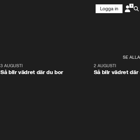
Logga in
SE ALLA
6
3 AUGUSTI
1:06
2 AUGUSTI
Så blir vädret där du bor
Så blir vädret där