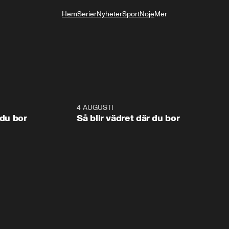
Hem
Serier
Nyheter
Sport
Nöje
Mer
Livsstil
1:06
4 AUGUSTI
1:0
 du bor
Så blir vädret där du bor