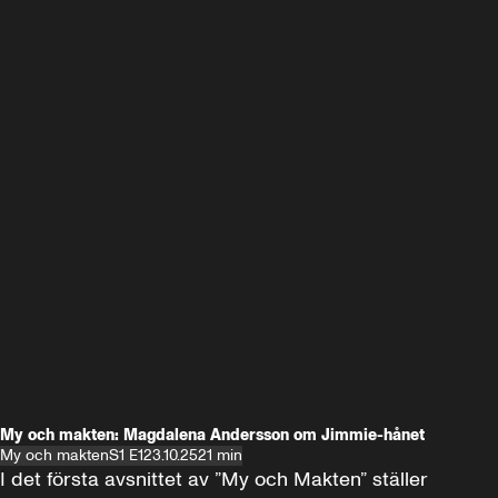
My och makten: Magdalena Andersson om Jimmie-hånet
My och makten
S1 E1
23.10.25
21 min
I det första avsnittet av ”My och Makten” ställer 