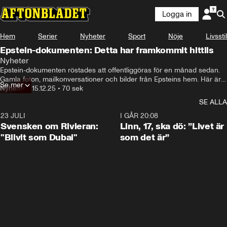
Logga in
Hem
Serier
Nyheter
Sport
Nöje
Livsstil
Epstein-dokumenten: Detta har framkommit hittils
Nyheter
Epstein-dokumenten röstades att offentliggöras för en månad sedan. 
Gamla foton, mailkonversationer och bilder från Epsteins hem. Här är 
Se mer
det som hittills har framkommit sedan dokumenten blev offentliga.
Nyheter
•
15.12.25
•
70 sek
SE ALLA
23 JULI
1:42
I GÅR 20:08
Svensken om Rivieran:
Linn, 17, ska dö: ”Livet är
"Blivit som Dubai"
som det är”