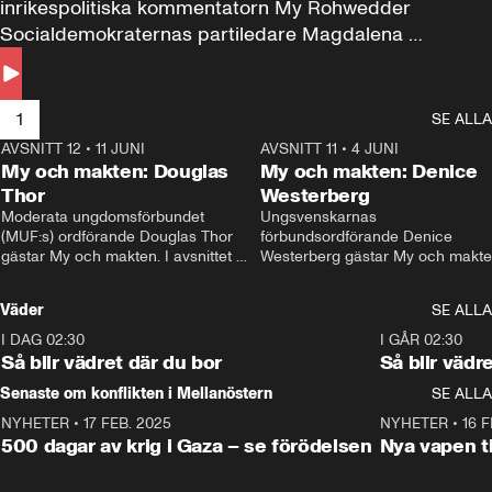
inrikespolitiska kommentatorn My Rohwedder 
Socialdemokraternas partiledare Magdalena 
Andersson till svars.
1
SE ALLA
AVSNITT 12
•
11 JUNI
26:27
AVSNITT 11
•
4 JUNI
2
My och makten: Douglas
My och makten: Denice
Thor
Westerberg
Moderata ungdomsförbundet 
Ungsvenskarnas 
(MUF:s) ordförande Douglas Thor 
förbundsordförande Denice 
gästar My och makten. I avsnittet 
Westerberg gästar My och makten.
diskuteras tonårsutvisningarna och 
avsnittet diskuteras migrationsfrå
hur Moderaterna ska locka väljare till 
och hur SD ska locka kvinnliga 
Väder
SE ALLA
valet i höst. 
väljare. 
I DAG 02:30
1:06
I GÅR 02:30
Så blir vädret där du bor
Så blir vädr
Senaste om konflikten i Mellanöstern
SE ALLA
NYHETER
•
17 FEB. 2025
0:45
NYHETER
•
16 F
500 dagar av krig i Gaza – se förödelsen
Nya vapen ti