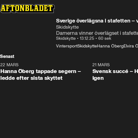
Sverige överlägsna i stafetten –
Skidskytte
Damerna vinner överlägset i stafett
Skidskytte
•
13.12.25
•
60 sek
Vintersport
Skidskytte
Hanna Öberg
Elvira 
Senast
22 MARS
0:55
21 MARS
Hanna Öberg tappade segern –
Svensk succé – 
ledde efter sista skyttet
igen