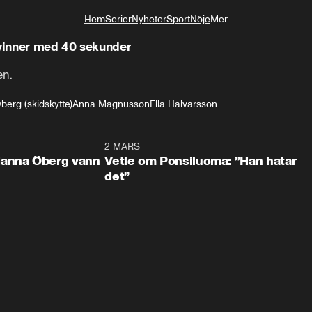
Hem
Serier
Nyheter
Sport
Nöje
Mer
Livsstil
 vinner med 40 sekunder
en.
Öberg (skidskytte)
Anna Magnusson
Ella Halvarsson
0:59
2 MARS
1:0
Hanna Öberg vann
Vetle om Ponsiluoma: ”Han hatar
det”