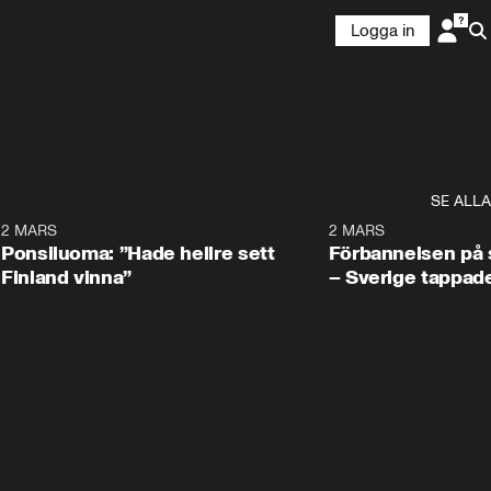
Logga in
SE ALLA
7
2 MARS
0:34
2 MARS
Ponsiluoma: ”Hade hellre sett
Förbannelsen på s
Finland vinna”
– Sverige tappad