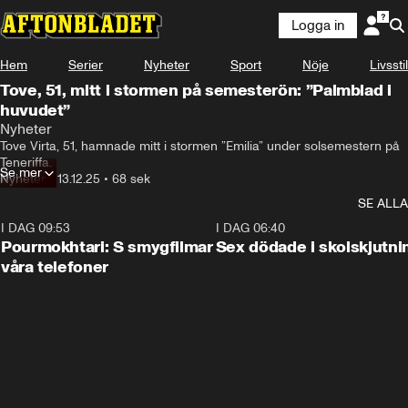
Logga in
Hem
Serier
Nyheter
Sport
Nöje
Livsstil
Tove, 51, mitt i stormen på semesterön: ”Palmblad i
huvudet”
Nyheter
Tove Virta, 51, hamnade mitt i stormen ”Emilia” under solsemestern på 
Teneriffa.
Se mer
Nyheter
•
13.12.25
•
68 sek
SE ALLA
I DAG 09:53
1:36
I DAG 06:40
Pourmokhtari: S smygfilmar
Sex dödade i skolskjutni
våra telefoner