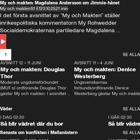
My och makten: Magdalena Andersson om Jimmie-hånet
My och makten
S1 E1
23.10.25
21 min
I det första avsnittet av ”My och Makten” ställer 
inrikespolitiska kommentatorn My Rohwedder 
Socialdemokraternas partiledare Magdalena 
Andersson till svars.
1
SE ALLA
AVSNITT 12
•
11 JUNI
26:27
AVSNITT 11
•
4 JUNI
2
My och makten: Douglas
My och makten: Denice
Thor
Westerberg
Moderata ungdomsförbundet 
Ungsvenskarnas 
(MUF:s) ordförande Douglas Thor 
förbundsordförande Denice 
gästar My och makten. I avsnittet 
Westerberg gästar My och makten.
diskuteras tonårsutvisningarna och 
avsnittet diskuteras migrationsfrå
hur Moderaterna ska locka väljare till 
och hur SD ska locka kvinnliga 
Väder
SE ALLA
valet i höst. 
väljare. 
I DAG 02:30
1:06
I GÅR 02:30
Så blir vädret där du bor
Så blir vädr
Senaste om konflikten i Mellanöstern
SE ALLA