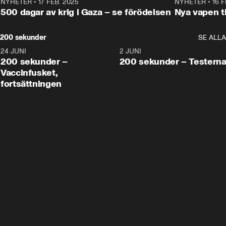
NYHETER
•
17 FEB. 2025
0:45
NYHETER
•
16 F
500 dagar av krig i Gaza – se förödelsen
Nya vapen ti
200 sekunder
SE ALLA
24 JUNI
5:00
2 JUNI
200 sekunder –
200 sekunder – Testern
Vaccinfusket,
fortsättningen