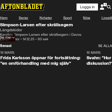
Logga in
Hem
Serier
Nyheter
Sport
Nöje
Livsstil
Simpson-Larsen efter skrällsegern
Längdskidor
Karoline Simpson-Larsen efter skrällsegern i Davos.
Se mer
Längdskidor
•
14.12.25
•
60 sek
Senast
SE ALLA
19 MARS
0:26
16 MARS
Frida Karlsson öppnar för fortsättning:
Svahn: ”Hur 
”en omförhandling med mig själv”
diskussion?