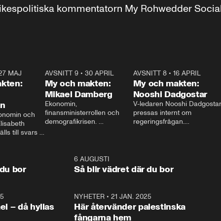
r inrikespolitiska kommentatorn My Rohwedder Soci
27 MAJ
3:51
AVSNITT 9
•
30 APRIL
24:00
AVSNITT 8
•
16 APRIL
25:1
kten:
My och makten:
My och makten:
Mikael Damberg
Nooshi Dadgostar
on
Ekonomin, 
V-ledaren Nooshi Dadgostar
finansministerrollen och 
pressas internt om 
onomin och 
demografikrisen. 
regeringsfrågan.

lisabeth 
Oppositionen ställs till svars 
I Aftonbladets 
ls till svars 
när Socialdemokraternas 
partiledarutfrågning ”My 
stern gästar 
Mikael Damberg gästar My 
och Makten” sätter hon ner 
My och Makten. 
och Makten. 
foten mot kritikerna:

1:06
6 AUGUSTI
1:0
– Vi ställer upp i val. Ska vi 
 du bor
Så blir vädret där du bor
vara med så sitter vi förstås 
25
1:22
NYHETER
•
21 JAN. 2025
0:5
ael – då hyllas
Här återvänder palestinska
fångarna hem