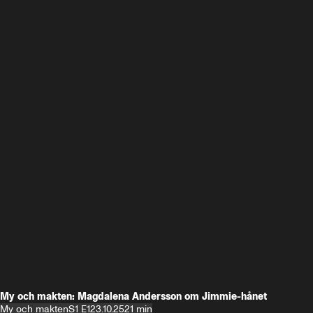
My och makten: Magdalena Andersson om Jimmie-hånet
My och makten
S1 E1
23.10.25
21 min