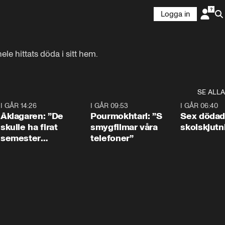
Logga in
le hittats döda i sitt hem.
SE ALLA
4
I GÅR 14:26
1:54
I GÅR 09:53
1:36
I GÅR 06:40
Åklagaren: ”De
Pourmokhtari: ”S
Sex dödad
skulle ha firat
smygfilmar våra
skolskjutn
semester
telefoner”
tillsammans”