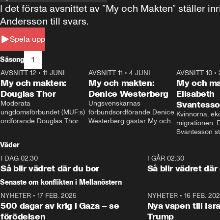
I det första avsnittet av ”My och Makten” ställe
Andersson till svars.
Spela upp
1
Säsong
AVSNITT 12
•
11 JUNI
26:27
AVSNITT 11
•
4 JUNI
23:40
AVSNITT 10
•
My och makten:
My och makten:
My och ma
Douglas Thor
Denice Westerberg
Elisabeth
Moderata 
Ungsvenskarnas 
Svantess
ungdomsförbundet (MUF:s) 
förbundsordförande Denice 
Kvinnorna, ek
ordförande Douglas Thor 
Westerberg gästar My och 
migrationen. E
gästar My och makten. I 
makten. I avsnittet 
Svantesson stäl
avsnittet diskuteras 
diskuteras migrationsfrågan 
när finansmini
Väder
tonårsutvisningarna och hur 
och hur SD ska locka 
Moderaterna ska locka 
kvinnliga väljare. 
I DAG 02:30
1:06
I GÅR 02:30
väljare till valet i höst. 
Så blir vädret där du bor
Så blir vädret där
Senaste om konflikten i Mellanöstern
NYHETER
•
17 FEB. 2025
0:45
NYHETER
•
16 FEB. 20
500 dagar av krig i Gaza – se
Nya vapen till Isr
förödelsen
Trump