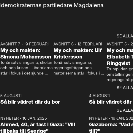
aldemokraternas partiledare Magdalena 
SE ALLA
7
AVSNITT 7
•
19 FEBRUARI
24:30
AVSNITT 6
•
12 FEBRUARI
27:30
AVSNITT 5
•
My och makten:
My och makten: Ulf
My och ma
Simona Mohamsson
Kristersson
Elisabeth
 
Tonårsutvisningarna, skolan 
Tonårsutvisningarna, 
Ringqvist
och och krisen i Liberalerna 
regeringsfrågan och 
Trump, den gr
står i fokus i det sjunde 
matpriserna står i fokus i 
omställningen
avsnittet av ”My och 
det sjätte avsnittet av ”My 
regeringsfråga
makten”. Se när 
och makten”. Se när 
centrum i det 
SE ALLA
Aftonbladets inrikespolitiska 
Aftonbladets inrikespolitiska 
avsnittet av ”
kommentator My 
kommentator My 
6
5 AUGUSTI
1:06
4 AUGUSTI
Makten”. Se nä
Rohwedder ställer 
Rohwedder ställer 
Så blir vädret där du bor
Så blir vädret där
Aftonbladets in
utbildnings- och 
statsminister Ulf Kristersson 
kommentator 
SE ALLA
integrationsminister Simona 
till svars.
Rohwedder stäl
Mohamsson till svars.
Centerpartiets
2
NYHETER
•
16 JAN. 2025
1:01
NYHETER
•
16 JAN. 20
Thand Ring till
Ahmed, 40, är fast i Gaza: ”Vill
Gazaborna: ”Vad s
tillbaka till Sverige”
till?”