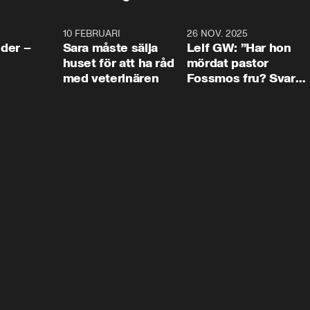
4:24
10 FEBRUARI
4:13
26 NOV. 2025
8:1
der –
Sara måste sälja
Leif GW: ”Har hon
huset för att ha råd
mördat pastor
med veterinären
Fossmos fru? Svar
nej.”