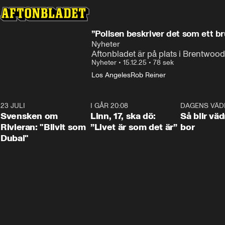
”Polisen beskriver det som ett br
Nyheter
Aftonbladet är på plats i Brentwood
Nyheter
•
15.12.25
•
78 sek
Los Angeles
Rob Reiner
23 JULI
1:42
I GÅR 20:08
4:36
DAGENS VÄD
Svensken om
Linn, 17, ska dö:
Så blir väd
Rivieran: "Blivit som
”Livet är som det är”
bor
Dubai"