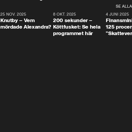
SE ALLA
3
25 NOV. 2025
31:05
8 OKT. 2025
4:29
4 JUNI 2025
Knutby – Vem
200 sekunder –
Finansmin
mördade Alexandra?
Köttfusket: Se hela
125 procent
programmet här
"Skattever
viktig uppg