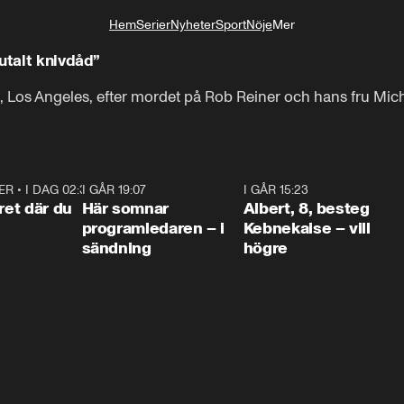
Hem
Serier
Nyheter
Sport
Nöje
Mer
Livsstil
utalt knivdåd”
, Los Angeles, efter mordet på Rob Reiner och hans fru Miche
ER
•
I DAG 02:30
1:06
I GÅR 19:07
0:45
I GÅR 15:23
0:5
ret där du
Här somnar
Albert, 8, besteg
programledaren – i
Kebnekaise – vill
sändning
högre