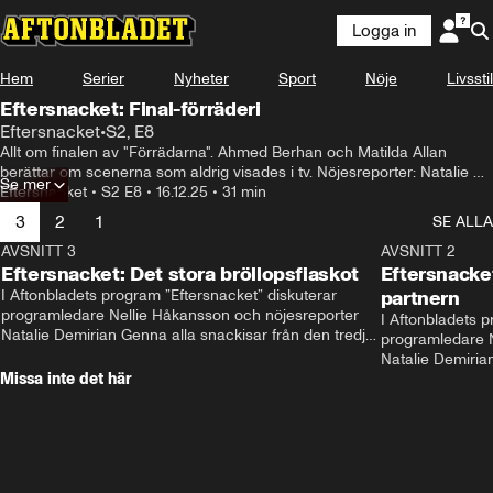
Logga in
Hem
Serier
Nyheter
Sport
Nöje
Livsstil
Eftersnacket: Final-förräderi
Eftersnacket
•
S2, E8
Allt om finalen av "Förrädarna". Ahmed Berhan och Matilda Allan 
berättar om scenerna som aldrig visades i tv. Nöjesreporter: Natalie 
Se mer
Demirian Genna. Programledare: Olivia J Berntsson.
Eftersnacket
•
S2 E8
•
16.12.25
•
31 min
3
2
1
SE ALLA
AVSNITT 3
26:18
AVSNITT 2
Eftersnacket: Det stora bröllopsfiaskot
Eftersnacket
I Aftonbladets program ”Eftersnacket” diskuterar 
partnern
programledare Nellie Håkansson och nöjesreporter 
I Aftonbladets p
Natalie Demirian Genna alla snackisar från den tredje 
programledare N
säsongen av ”Love is blind Sverige". Gäster i avsnittet 
Natalie Demirian
är Karolina Finskas och Jakob Grunberg. 
Missa inte det här
säsongen av ”Love